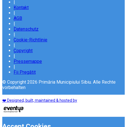
|
Kontakt
|
AGB
|
Datenschutz
|
Cookie-Richtlinie
|
Copyright
|
Pressemappe
|
Fii Pregătit
© Copyright 2026 Primăria Municipiului Sibiu. Alle Rechte
vorbehalten
❤️ Designed, built, maintained & hosted by
Accept Cookies