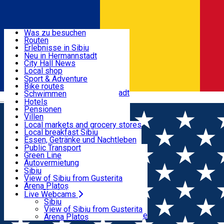
Entdecke
Was zu besuchen
Routen
Nützliche informationen
Erlebnisse in Sibiu
Podcast
Neu in Hermannstadt
Kultur
City Hall News
Aktivitäten & Abenteuer
Museen
Local shop
Kirchen
Sibiu Handwerker
Sport & Adventure
Parks, Zoo
Sibiul Verde
Bike routes
Unterkunft
Im Umkreis von Hermannstadt
Public services
Schwimmen
Română
Bildung
Reiten
Hotels
Wie komme ich nach Sibiu?
Fitnessstudio
Pensionen
Essen, Getränke & Nachtleben
Touristeninfo
Loc de joacă indoor
Villen
Reiseführer
Loc de joacă outdoor
Hostels
Local markets and grocery stores
Guided tours
Ski
Motels
Local breakfast Sibiu
Transport & Parken
Local publication
Eislaufen
Camping
Essen, Getränke und Nachtleben
Schönheitssalon
Yoga
Zimmer zu vermieten
Pizza
Public Transport
Wohnungen
Fast Food
Green Line
Live Webcams
Unterkunft außerhalb von Sibiu
Kaffeestube
Autovermietung
Konditorei
Fahrad verleih
Sibiu
Pub, Bar
Scooter rentals
View of Sibiu from Gusterita
Nachtclubs
Taxi
Arena Platoș
Bäckerei
Ride Sharing
Live Webcams
Home
Film
Prieteni Imaginari (2D) DUB
Park-Tickets
Sibiu
Parkplätze
View of Sibiu from Gusterita
Ladestationen für Elektrofahrzeuge
Arena Platoș