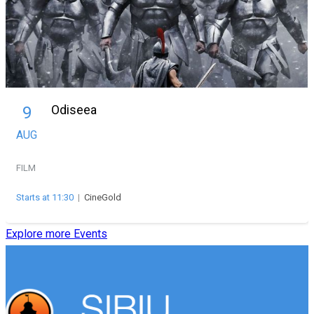
Odiseea
9
AUG
FILM
Starts at 11:30
|
CineGold
Explore more Events