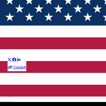
Prieteni Imaginari (2D) DUB
Distribuie
Film
Copied!
CineGold
Strada Lector, Sibiu, România
English