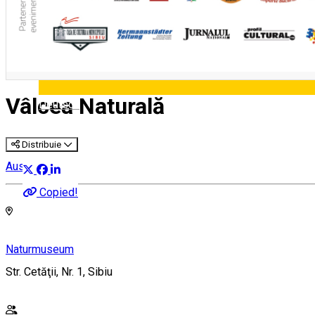
Vâlcea Naturală
Deutsch
Distribuie
Ausstellung
Copied!
Naturmuseum
Str. Cetăţii, Nr. 1, Sibiu