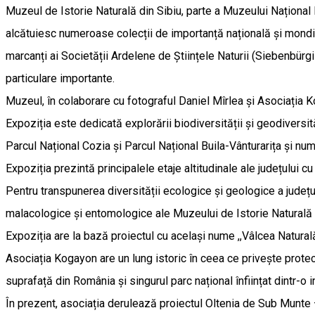
Muzeul de Istorie Naturală din Sibiu, parte a Muzeului Național 
alcătuiesc numeroase colecții de importanță națională și mondia
marcanți ai Societății Ardelene de Științele Naturii (Siebenbürg
particulare importante.
Muzeul, în colaborare cu fotograful Daniel Mîrlea și Asociația Ko
Expoziția este dedicată explorării biodiversității și geodiversită
Parcul Național Cozia și Parcul Național Buila-Vânturarița și nu
Expoziția prezintă principalele etaje altitudinale ale județului c
Pentru transpunerea diversității ecologice și geologice a județul
malacologice și entomologice ale Muzeului de Istorie Naturală d
Expoziția are la bază proiectul cu același nume ,,Vâlcea Naturală
Asociația Kogayon are un lung istoric în ceea ce privește protecți
suprafață din România și singurul parc național înființat dintr-o in
În prezent, asociația derulează proiectul Oltenia de Sub Munte 