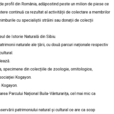
i de profil din România, adăpostind peste un milion de piese ce
re continuă ca rezultat al activității de colectare a membrilor
burile cu specialiștii străini sau donații de colecții
ul de Istorie Naturală din Sibiu.
trimonii naturale ale țării, cu două parcuri naționale respectiv
ultural.
ulează.
ea, specimene din colecțiile de zoologie, ornitologice,
sociației Kogayon.
ia Kogayon.
țarea Parcului Național Buila-Vânturarița, cel mai mic ca
rvării patrimoniului natural și cultural ce are ca scop