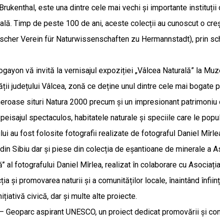
Brukenthal, este una dintre cele mai vechi și importante instituți
lă. Timp de peste 100 de ani, aceste colecții au cunoscut o crește
ischer Verein für Naturwissenschaften zu Hermannstadt), prin schim
gayon vă invită la vernisajul expoziției „Vâlcea Naturală” la Muze
ții județului Vâlcea, zonă ce deține unul dintre cele mai bogate pa
meroase situri Natura 2000 precum și un impresionant patrimoniu c
u peisajul spectaculos, habitatele naturale și speciile care le pop
ui au fost folosite fotografii realizate de fotograful Daniel Mîrl
in Sibiu dar și piese din colecția de eșantioane de minerale a A
’’ al fotografului Daniel Mîrlea, realizat în colaborare cu Asociaț
a și promovarea naturii și a comunităților locale, înaintând înfiin
ițiativă civică, dar și multe alte proiecte.
– Geoparc aspirant UNESCO, un proiect dedicat promovării și conse