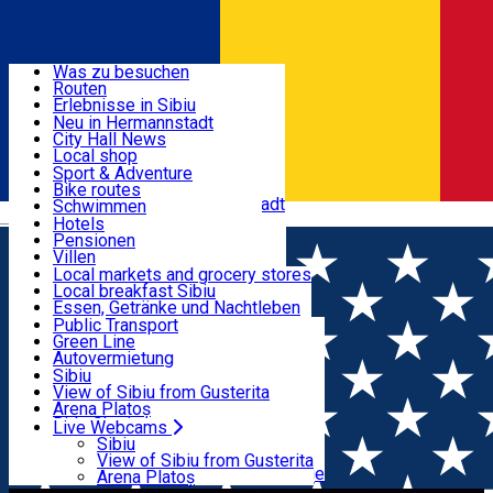
Entdecke
Was zu besuchen
Routen
Nützliche informationen
Erlebnisse in Sibiu
Podcast
Neu in Hermannstadt
Kultur
City Hall News
Aktivitäten & Abenteuer
Museen
Local shop
Kirchen
Sibiu Handwerker
Sport & Adventure
Parks, Zoo
Sibiul Verde
Bike routes
Unterkunft
Im Umkreis von Hermannstadt
Public services
Schwimmen
Română
Bildung
Reiten
Hotels
Wie komme ich nach Sibiu?
Fitnessstudio
Pensionen
Essen, Getränke & Nachtleben
Touristeninfo
Loc de joacă indoor
Villen
Reiseführer
Loc de joacă outdoor
Hostels
Local markets and grocery stores
Guided tours
Ski
Motels
Local breakfast Sibiu
Transport & Parken
Local publication
Eislaufen
Camping
Essen, Getränke und Nachtleben
Schönheitssalon
Yoga
Zimmer zu vermieten
Pizza
Public Transport
Wohnungen
Fast Food
Green Line
Live Webcams
Unterkunft außerhalb von Sibiu
Kaffeestube
Autovermietung
Konditorei
Fahrad verleih
Sibiu
Pub, Bar
Scooter rentals
View of Sibiu from Gusterita
Nachtclubs
Taxi
Arena Platoș
Bäckerei
Ride Sharing
Live Webcams
Home
Artikel
Luna iunie unește pasionații de
Park-Tickets
Sibiu
Parkplätze
View of Sibiu from Gusterita
tehnologie la Techsylvania. Află cum te poți înscrie
Ladestationen für Elektrofahrzeuge
Arena Platoș