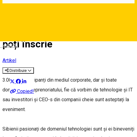
Luna iunie unește pasionații
de tehnologie la
Techsylvania. Află cum te
poți înscrie
Deutsch
Artikel
Distribuie
3.000 de participanți din mediul corporate, dar și toate
domeniile antreprenoriatului, fie că vorbim de tehnologie și IT
Copied!
sau investitori și CEO-s din companii cheie sunt asteptați la
eveniment.
Sibienii pasionați de domeniul tehnologiei sunt și ei bineveniți