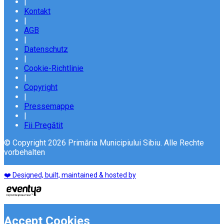
|
Kontakt
|
AGB
|
Datenschutz
|
Cookie-Richtlinie
|
Copyright
|
Pressemappe
|
Fii Pregătit
© Copyright 2026 Primăria Municipiului Sibiu. Alle Rechte
vorbehalten
❤️ Designed, built, maintained & hosted by
Accept Cookies