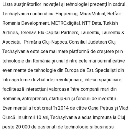
Lista susținătorilor inovației și tehnologiei prezenţi în cadrul
Techsylvania continuă cu: Happening, MassMutual, Betfair
Romania Development, METRO.digital, NTT Data, Turkish
Airlines, Telenav, Blu Capital Partners, Laurentiu, Laurentiu &
Asociatii, Primăria Cluj-Napoca, Consiliul Judetean Cluj.
Techsylvania este cea mai mare platformă de creștere prin
tehnologie din România și unul dintre cele mai semnificative
evenimente de tehnologie din Europa de Est. Specialiști din
întreaga lume dezbat idei revoluționare, într-un spațiu care
facilitează interacțiuni valoroase între companii mari din
România, antreprenori, startup-uri și fonduri de investiții.
Evenimentul a fost creat în 2014 de către Oana Petruș și Vlad
Ciurcă. In ultimii 10 ani, Techsylvania a adus impreuna la Cluj
peste 20 000 de pasionati de technologie si business.