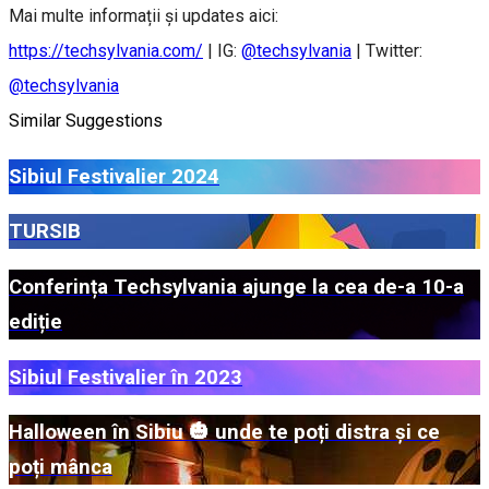
Mai multe informații și updates aici:
https://techsylvania.com/
| IG:
@techsylvania
| Twitter:
@techsylvania
Similar Suggestions
Sibiul Festivalier 2024
TURSIB
Conferința Techsylvania ajunge la cea de-a 10-a
ediție
Sibiul Festivalier în 2023
Halloween în Sibiu 🎃 unde te poți distra și ce
poți mânca