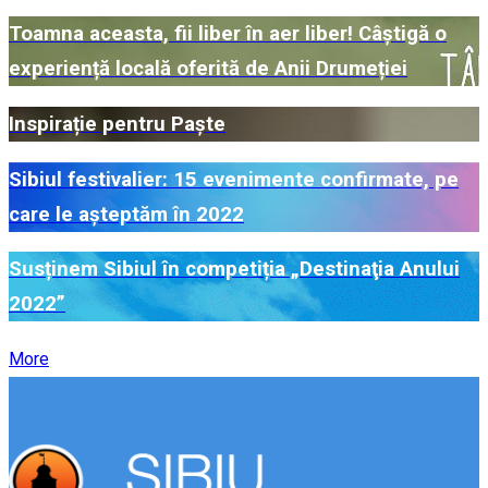
Toamna aceasta, fii liber în aer liber! Câștigă o
experiență locală oferită de Anii Drumeției
Inspirație pentru Paște
Sibiul festivalier: 15 evenimente confirmate, pe
care le așteptăm în 2022
Susținem Sibiul în competiția „Destinaţia Anului
2022”
More