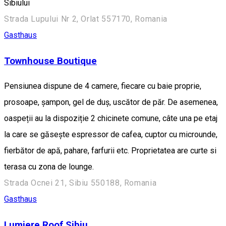
Sibiului
Strada Lupului Nr 2, Orlat 557170, Romania
Gasthaus
Townhouse Boutique
Pensiunea dispune de 4 camere, fiecare cu baie proprie,
prosoape, șampon, gel de duș, uscător de păr. De asemenea,
oaspeții au la dispoziție 2 chicinete comune, câte una pe etaj
la care se găsește espressor de cafea, cuptor cu microunde,
fierbător de apă, pahare, farfurii etc. Proprietatea are curte si
terasa cu zona de lounge.
Strada Ocnei 21, Sibiu 550188, Romania
Gasthaus
Lumiere Roof Sibiu