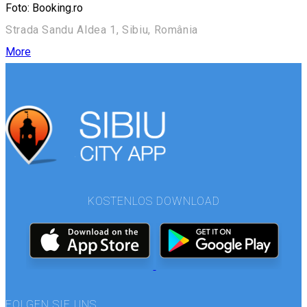
Foto: Booking.ro
Strada Sandu Aldea 1, Sibiu, România
More
KOSTENLOS DOWNLOAD
FOLGEN SIE UNS