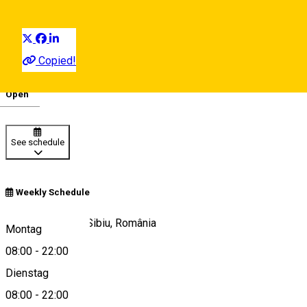
Distribuie
Copied!
08:00 - 22:00
Open
Deutsch
See schedule
Weekly Schedule
Piața Aurarilor 8, Sibiu, România
Montag
08:00
-
22:00
Dienstag
View on map
08:00
-
22:00