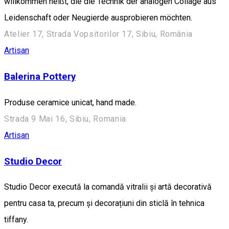
willkommen heißt, die die Technik der analogen Collage aus
Leidenschaft oder Neugierde ausprobieren möchten.
Atelier 17, Strada Vopsitorilor 17, Sibiu, România
Artisan
Balerina Pottery
Produse ceramice unicat, hand made.
Strada 9 Mai 16, Sibiu, Romania
Artisan
Studio Decor
Studio Decor execută la comandă vitralii și artă decorativă
pentru casa ta, precum și decorațiuni din sticlă în tehnica
tiffany.