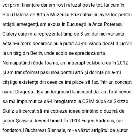
voi primi finanţare dar am fost refuzat peste tot. Iar cum în
Sibiu Galeria de Artă a Muzeului Brukenthal nu avea loc pentru
artiștii emergenți, am expus în București la Anca Poterașu
Glalery care m-a reprezentat timp de 3 ani dar nici varianta
asta n-a mers deoarece nu a putut să-mi vândă decât 4 lucrări
la un târg din Berlin, unde acolo se apreciază arta.
Nemaiputând răbda foame, am întrerupt colaborarea în 2012
şi am transformat pasiunea pentru artă și dorinţa de a-mi
câştiga existenţa din ceea ce îmi place să fac, într-un concept
numit Dragoste. Era underground la început dar am fost nevoit
să mă împrumut ca să-l înregistrez la OSIM după ce Skizzo
Skillz a încercat să-mi copieze ideea printând o duzină de
șepci. Şi aşa a devenit brand. În 2013 Eugen Rădescu, co-
fondatorul Bucharest Biennale, mi-a văzut strigătul de ajutor