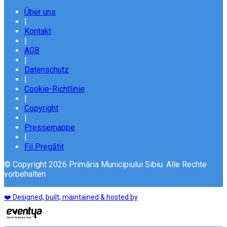
Über uns
|
Kontakt
|
AGB
|
Datenschutz
|
Cookie-Richtlinie
|
Copyright
|
Pressemappe
|
Fii Pregătit
© Copyright 2026 Primăria Municipiului Sibiu. Alle Rechte
vorbehalten
❤️ Designed, built, maintained & hosted by