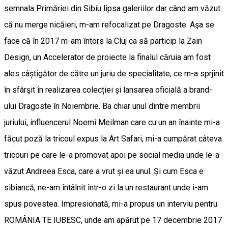
semnala Primăriei din Sibiu lipsa galeriilor dar când am văzut
că nu merge nicăieri, m-am refocalizat pe Dragoste. Aşa se
face că în 2017 m-am întors la Cluj ca să particip la Zain
Design, un Accelerator de proiecte la finalul căruia am fost
ales câștigător de către un juriu de specialitate, ce m-a sprjinit
în sfârşit în realizarea colecției și lansarea oficială a brand-
ului Dragoste în Noiembrie. Ba chiar unul dintre membrii
juriului, influencerul Noemi Meilman care cu un an înainte mi-a
făcut poză la tricoul expus la Art Safari, mi-a cumpărat câteva
tricouri pe care le-a promovat apoi pe social media unde le-a
văzut Andreea Esca, care a vrut și ea unul. Și cum Esca e
sibiancă, ne-am întâlnit într-o zi la un restaurant unde i-am
spus povestea. Impresionată, mi-a propus un interviu pentru
ROMÂNIA TE IUBESC, unde am apărut pe 17 decembrie 2017