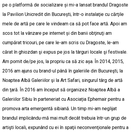
pe o platformă de socializare și mi-a lansat brandul Dragoste
la Pavilion Unicredit din București, într-o instalaţie cu cărţile
mele de artă pe care le vindeam ca să pot face artă. Apoi am
scos tot la vânzare pe internet și din banii obţinuţi am
cumpărat tricouri, pe care le-am scris cu Dragoste, le-am
cărat în ghiozdan şi expus pe jos la târguri locale şi festivale.
Am pornit de/pe jos, la propriu ca să zic așa. În 2014, 2015,
2016 am ajuns cu brand-ul până în galeriile din Bucureşti, la
Noaptea Albă Galeriilor şi la Art Safari, singurul târg de artă
din ţară. În 2016 am început să organizez Noaptea Albă a
Galeriilor Sibiu în parteneriat cu Asociația Ephemair pentru a
promova arta emergentă sibiană. Un timp mi-am neglijat
brandul implicându-mă mai mult decât trebuia într-un grup de
artişti locali, expunând cu ei în spaţii neconvenţionale pentru a