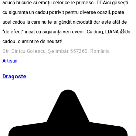
aducă bucurie si emoții celor ce le primesc. 👉🏼Aici găsești
cu siguranța un cadou potrivit pentru diverse ocazii, poate
acel cadou la care nu te-ai gândit niciodată dar este atât de
“de efect” încât cu siguranța vei reveni. Cu drag, LIANA 🎁Un
cadou...o amintire de neuitat!
Str. Dinicu Golescu, Șelimbăr 557260, România
Artisan
Dragoste