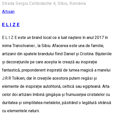
Strada Sergiu Celibidache 4, Sibiu, România
Artisan
E L I Z E
E L I Z E este un brand local ce a luat naștere în anul 2017 în
inima Transilvaniei , la Sibiu. Afacerea este una de familie,
artizanii din spatele brandului fiind Daniel și Cristina. Bijuteriile
și decorațiunile pe care aceștia le crează au inspirație
fantastică, preponderent inspirată de lumea magică a marelui
J.R.R Tolkien, dar în creațiile acestora putem regăsi și
elemente de inspirație autohtonă, celtică sau egipteană. Arta
celor doi artizani îmbină gingășia și frumusețea cristalelor cu
duritatea și simplitatea metalelor, păstrând o legătură strânsă
cu elementele naturii.