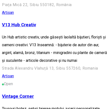
Piața Mică 22, Sibiu 550182, România
Artisan
V13 Hub Creativ
Un Hub artistic creativ, unde găsești laolaltă bijutieri, floriști și
oameni creativi. V13 înseamnă: - bijuterie de autor din aur,
argint, alamă, bronz, titanium - minigradini cu plante de cameră
și suculente - articole decorative și nu numai
Strada Alexandru Vlahuță 13, Sibiu 557260, Romania
Artisan
Open
Vintage Corner
Trusouri botez, seturi taierea motului, jucarii personalizate,