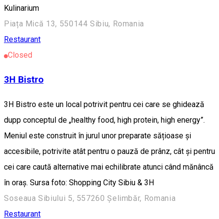
Kulinarium
Piața Mică 13, 550144 Sibiu, Romania
Restaurant
Closed
3H Bistro
3H Bistro este un local potrivit pentru cei care se ghidează
dupp conceptul de „healthy food, high protein, high energy”.
Meniul este construit în jurul unor preparate sățioase și
accesibile, potrivite atât pentru o pauză de prânz, cât și pentru
cei care caută alternative mai echilibrate atunci când mănâncă
în oraș. Sursa foto: Shopping City Sibiu & 3H
Soseaua Sibiului 5, 557260 Șelimbăr, Romania
Restaurant