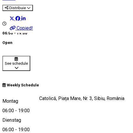
Distribuie
Copied!
06:00 - 19:00
Open
See schedule
Weekly Schedule
Biserica Romano-Catolică, Piața Mare, Nr. 3, Sibiu, România
Montag
06:00
-
19:00
Dienstag
View on map
06:00
-
19:00