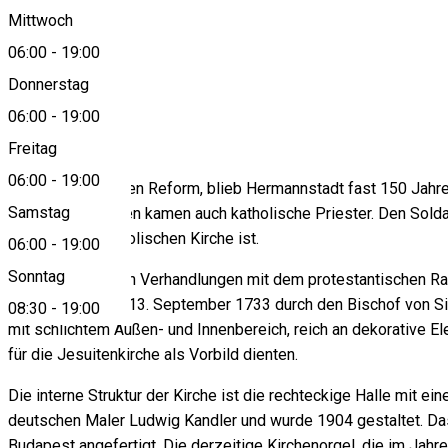
Mittwoch
06:00
-
19:00
0269211508
Donnerstag
06:00
-
19:00
About
Freitag
06:00
-
19:00
Nach der religiösen Reform, blieb Hermannstadt fast 150 Jahre 
Samstag
Stadt und mit ihnen kamen auch katholische Priester. Den Sol
Verbleib der katholischen Kirche ist.
06:00
-
19:00
Sonntag
Nach langwierigen Verhandlungen mit dem protestantischen Rat 
Kirche wurde am 13. September 1733 durch den Bischof von Sieb
08:30
-
19:00
mit schlichtem Außen- und Innenbereich, reich an dekorative E
für die Jesuitenkirche als Vorbild dienten.
Die interne Struktur der Kirche ist die rechteckige Halle mit 
deutschen Maler Ludwig Kandler und wurde 1904 gestaltet. Das
Budapest angefertigt. Die derzeitige Kirchenorgel, die im Jahr