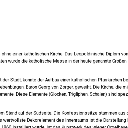
ohne einer katholischen Kirche. Das Leopoldinische Diplom von 1
daten wurde die katholische Messe in der heute genannte Großen 
der Stadt, könnte der Aufbau einer katholischen Pfarrkirchen be
enbürgen, Baron Georg von Zorger, geweiht. Die Kirche, die mit
lemente. Diese Elemente (Glocken, Trigliphen, Schalen) sind spe
einem Stand auf der Südseite. Die Konfessionssitze stammen aus 
 wertvollste Dekorelement des Innenraums ist die Darstellung 
e 1860 installiert wurde, ist das Kunstwerk des wiener Orgelbaue