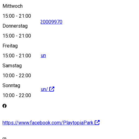
Mittwoch
15:00
-
21:00
0720009966
•
0720009970
Donnerstag
15:00
-
21:00
Freitag
Hello@playtopia.fun
15:00
-
21:00
Samstag
10:00
-
22:00
Sonntag
https://playtopia.fun/
10:00
-
22:00
https://www.facebook.com/PlaytopiaPark