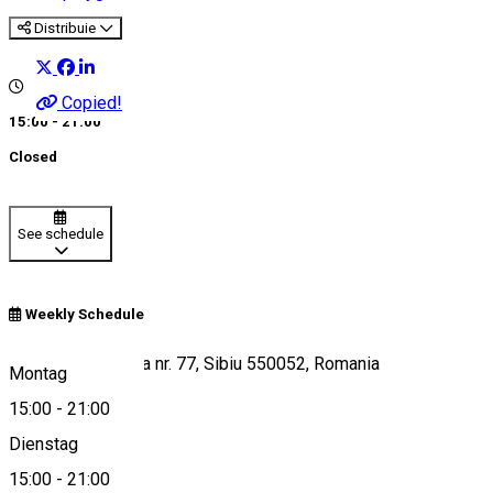
Distribuie
Copied!
15:00 - 21:00
Closed
See schedule
Weekly Schedule
Șoseaua Alba Iulia nr. 77, Sibiu 550052, Romania
Montag
15:00
-
21:00
Dienstag
View on map
15:00
-
21:00