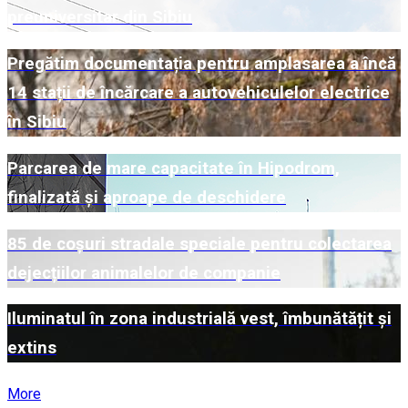
preuniversitar din Sibiu
Pregătim documentația pentru amplasarea a încă
14 stații de încărcare a autovehiculelor electrice
în Sibiu
Parcarea de mare capacitate în Hipodrom,
finalizată și aproape de deschidere
85 de coșuri stradale speciale pentru colectarea
dejecțiilor animalelor de companie
Iluminatul în zona industrială vest, îmbunătățit și
extins
More