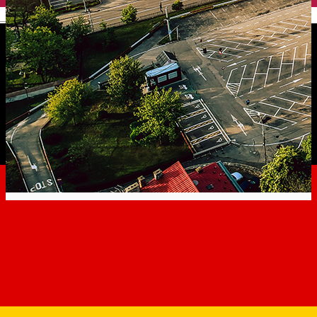
English
Studiu pentru gestionarea
mai eficientă a parcărilor din
Sibiu. Chestionar adresat
sibienilor