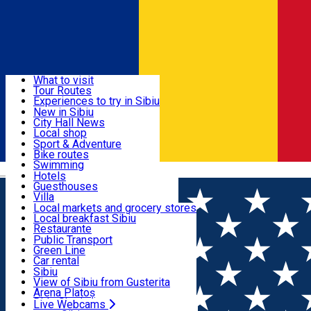
Sign In
Sign Up Free
Discover
What to visit
Tour Routes
Useful info
Experiences to try in Sibiu
Podcast
New in Sibiu
Culture
City Hall News
Activities & Adventure
Museums
Local shop
Churches
Sibiu artisans
Sport & Adventure
Parks, Zoo
Sibiul Verde
Bike routes
Accommodation
County of Sibiu
Public services
Swimming
Română
Education
Riding
Hotels
How do I get to Sibiu
Indoor activities
Guesthouses
Food, Drinks & Nightlife
Tourist Info
Loc de joacă indoor
Villa
Tour Guides
Loc de joacă outdoor
Hostels
Local markets and grocery stores
Guided tours
Ski
Motel
Local breakfast Sibiu
Transport & Parking
Publicații locale
Ice skating
Camping
Restaurante
Beauty salons
Yoga
Renting rooms
Pizza
Public Transport
Rooms for rent
Fast Food
Green Line
Live Webcams
Accommodation outside Sibiu
Coffee
Car rental
Sweets
Rent a bike
Sibiu
Pub, Bar
Scooter rentals
View of Sibiu from Gusterita
Night clubs
Taxi
Arena Platoș
Bakeries
Ride Sharing
Live Webcams
Home
City Hall News
Studiu pentru gestionarea mai