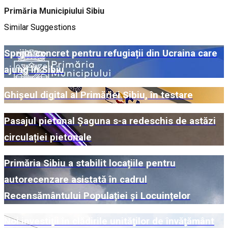
Primăria Municipiului Sibiu
Similar Suggestions
Sprijin concret pentru refugiații din Ucraina care
ajung în Sibiu
Ghișeul digital al Primăriei Sibiu, în testare
Pasajul pietonal Șaguna s-a redeschis de astăzi
circulației pietonale
Primăria Sibiu a stabilit locațiile pentru
autorecenzare asistată în cadrul
Recensământului Populației și Locuințelor
Noi investiții în clădirile unităților de învățământ