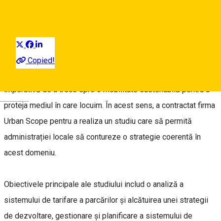
City Hall News
Distribuie
Primăria Sibiu intenționează să eficientizeze gestionarea
parcărilor publice din oraș și să planifice inteligent
Copied!
dezvoltarea viitoare a acestor spații, ținând cont de nevoia
imperativă de a trece spre o mobilitate sustenabilă pentru a
Deutsch
proteja mediul în care locuim. În acest sens, a contractat firma
Urban Scope pentru a realiza un studiu care să permită
administrației locale să contureze o strategie coerentă în
acest domeniu.
Obiectivele principale ale studiului includ o analiză a
sistemului de tarifare a parcărilor și alcătuirea unei strategii
de dezvoltare, gestionare și planificare a sistemului de