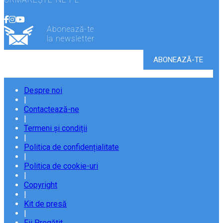
Abonează-te
la newsletter
Despre noi
|
Contactează-ne
|
Termeni și condiții
|
Politica de confidențialitate
|
Politica de cookie-uri
|
Copyright
|
Kit de presă
|
Fii Pregătit