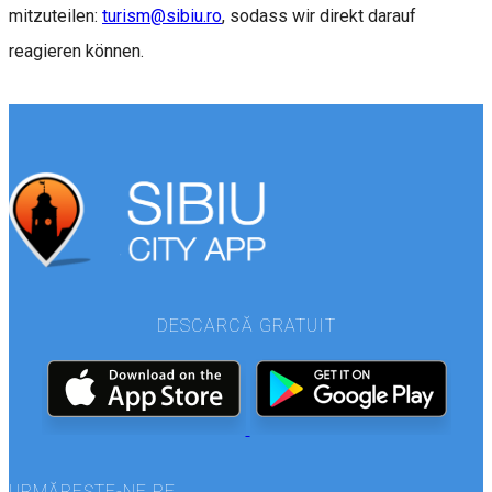
mitzuteilen:
turism@sibiu.ro
, sodass wir direkt darauf
reagieren können.
DESCARCĂ GRATUIT
URMĂREȘTE-NE PE