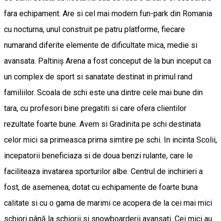
fara echipament. Are si cel mai modern fun-park din Romania
cu nocturna, unul construit pe patru platforme, fiecare
numarand diferite elemente de dificultate mica, medie si
avansata. Paltiniș Arena a fost conceput de la bun inceput ca
un complex de sport si sanatate destinat in primul rand
familiilor. Scoala de schi este una dintre cele mai bune din
tara, cu profesori bine pregatiti si care ofera clientilor
rezultate foarte bune. Avem si Gradinita pe schi destinata
celor mici sa primeasca prima simtire pe schi. In incinta Scolii,
incepatorii beneficiaza si de doua benzi rulante, care le
faciliteaza invatarea sporturilor albe. Centrul de inchirieri a
fost, de asemenea, dotat cu echipamente de foarte buna
calitate si cu o gama de marimi ce acopera de la cei mai mici
schiori până la schiorii si snowboarderii avansați. Cei mici au