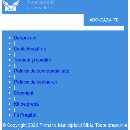
Abonează-te
la newsletter
Despre noi
|
Contactează-ne
|
Termeni și condiții
|
Politica de confidențialitate
|
Politica de cookie-uri
|
Copyright
|
Kit de presă
|
Fii Pregătit
© Copyright 2026 Primăria Municipiului Sibiu. Toate drepturile