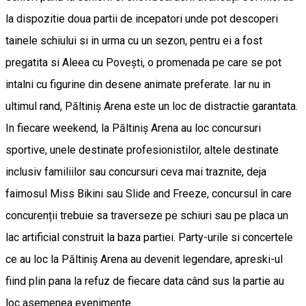
la dispozitie doua partii de incepatori unde pot descoperi
tainele schiului si in urma cu un sezon, pentru ei a fost
pregatita si Aleea cu Povești, o promenada pe care se pot
intalni cu figurine din desene animate preferate. Iar nu in
ultimul rand, Păltiniș Arena este un loc de distractie garantata.
In fiecare weekend, la Păltiniș Arena au loc concursuri
sportive, unele destinate profesionistilor, altele destinate
inclusiv familiilor sau concursuri ceva mai traznite, deja
faimosul Miss Bikini sau Slide and Freeze, concursul în care
concurenții trebuie sa traverseze pe schiuri sau pe placa un
lac artificial construit la baza partiei. Party-urile si concertele
ce au loc la Păltiniș Arena au devenit legendare, apreski-ul
fiind plin pana la refuz de fiecare data când sus la partie au
loc asemenea evenimente.