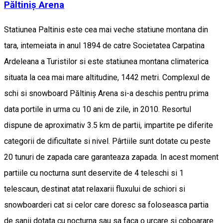
Păltiniș Arena
Statiunea Paltinis este cea mai veche statiune montana din
tara, intemeiata in anul 1894 de catre Societatea Carpatina
Ardeleana a Turistilor si este statiunea montana climaterica
situata la cea mai mare altitudine, 1442 metri. Complexul de
schi si snowboard Păltiniș Arena si-a deschis pentru prima
data portile in urma cu 10 ani de zile, in 2010. Resortul
dispune de aproximativ 3.5 km de partii, impartite pe diferite
categorii de dificultate si nivel. Pârtiile sunt dotate cu peste
20 tunuri de zapada care garanteaza zapada. In acest moment
partiile cu nocturna sunt deservite de 4 teleschi si 1
telescaun, destinat atat relaxarii fluxului de schiori si
snowboarderi cat si celor care doresc sa foloseasca partia
de sanii dotata cu nocturna sau sa faca o urcare si coboarare