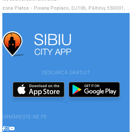
zona Platos - Poiana Poplacii, DJ106, Păltiniș 550001, România
DESCARCĂ GRATUIT
URMĂREȘTE-NE PE