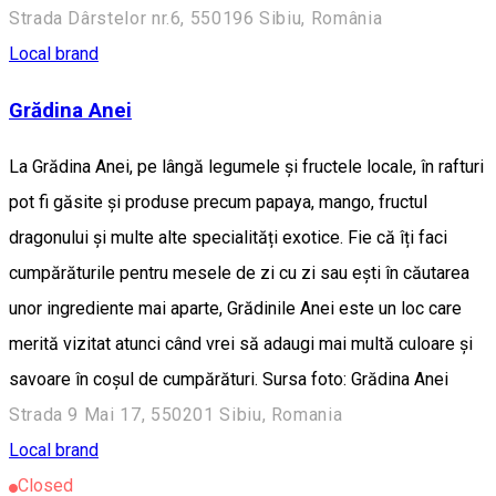
Strada Dârstelor nr.6, 550196 Sibiu, România
Local brand
Grădina Anei
La Grădina Anei, pe lângă legumele și fructele locale, în rafturi
pot fi găsite și produse precum papaya, mango, fructul
dragonului și multe alte specialități exotice. Fie că îți faci
cumpărăturile pentru mesele de zi cu zi sau ești în căutarea
unor ingrediente mai aparte, Grădinile Anei este un loc care
merită vizitat atunci când vrei să adaugi mai multă culoare și
savoare în coșul de cumpărături. Sursa foto: Grădina Anei
Strada 9 Mai 17, 550201 Sibiu, Romania
Local brand
Closed