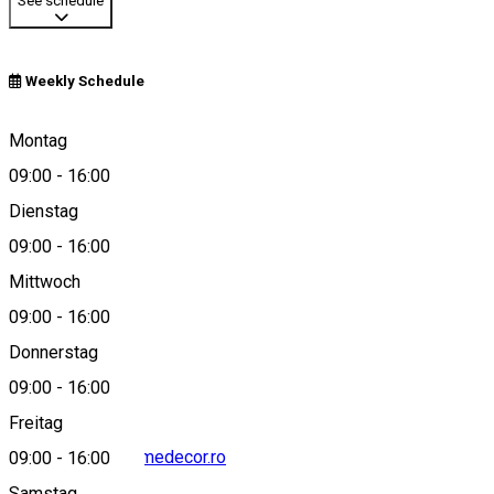
See schedule
Weekly Schedule
Sibiu, Romania
Montag
09:00
-
16:00
Dienstag
View on map
09:00
-
16:00
Mittwoch
09:00
-
16:00
0722 880 551
Donnerstag
09:00
-
16:00
Freitag
contact@anaishomedecor.ro
09:00
-
16:00
Samstag