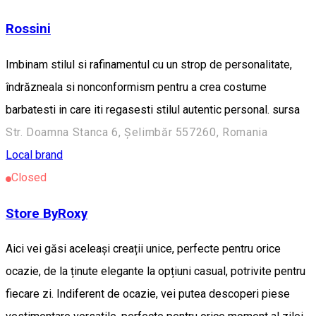
Rossini
Imbinam stilul si rafinamentul cu un strop de personalitate,
îndrăzneala si nonconformism pentru a crea costume
barbatesti in care iti regasesti stilul autentic personal. sursa
Str. Doamna Stanca 6, Șelimbăr 557260, Romania
Local brand
Closed
Store ByRoxy
Aici vei găsi aceleași creații unice, perfecte pentru orice
ocazie, de la ținute elegante la opțiuni casual, potrivite pentru
fiecare zi. Indiferent de ocazie, vei putea descoperi piese