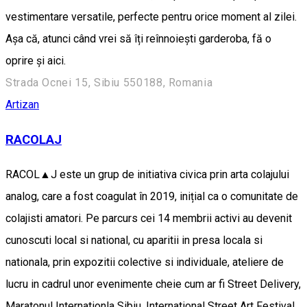
vestimentare versatile, perfecte pentru orice moment al zilei.
Așa că, atunci când vrei să îți reînnoiești garderoba, fă o
oprire și aici.
Strada Ocnei 15, Sibiu 550188, Romania
Artizan
RACOLAJ
RACOL▲J este un grup de initiativa civica prin arta colajului
analog, care a fost coagulat în 2019, inițial ca o comunitate de
colajisti amatori. Pe parcurs cei 14 membrii activi au devenit
cunoscuti local si national, cu aparitii in presa locala si
nationala, prin expozitii colective si individuale, ateliere de
lucru in cadrul unor evenimente cheie cum ar fi Street Delivery,
Maratonul Internationla Sibiu, International Street Art Festival,