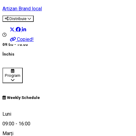
Artizan
Brand local
Distribuie
Copied!
09:00 - 16:00
Închis
Program
Weekly Schedule
Sibiu, Romania
Luni
09:00
-
16:00
Marți
Hartă