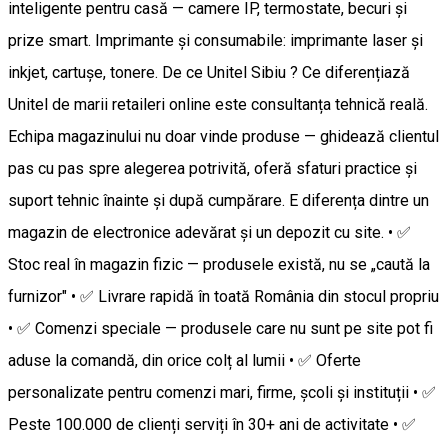
inteligente pentru casă — camere IP, termostate, becuri și
prize smart. Imprimante și consumabile: imprimante laser și
inkjet, cartușe, tonere. De ce Unitel Sibiu ? Ce diferențiază
Unitel de marii retaileri online este consultanța tehnică reală.
Echipa magazinului nu doar vinde produse — ghidează clientul
pas cu pas spre alegerea potrivită, oferă sfaturi practice și
suport tehnic înainte și după cumpărare. E diferența dintre un
magazin de electronice adevărat și un depozit cu site. • ✅
Stoc real în magazin fizic — produsele există, nu se „caută la
furnizor" • ✅ Livrare rapidă în toată România din stocul propriu
• ✅ Comenzi speciale — produsele care nu sunt pe site pot fi
aduse la comandă, din orice colț al lumii • ✅ Oferte
personalizate pentru comenzi mari, firme, școli și instituții • ✅
Peste 100.000 de clienți serviți în 30+ ani de activitate • ✅