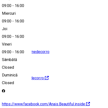
09:00
-
16:00
Miercuri
09:00
-
16:00
0722 880 551
Joi
09:00
-
16:00
Vineri
contact@anaishomedecor.ro
09:00
-
16:00
Sâmbătă
Closed
Duminică
http://anaishomedecor.ro
Closed
https://www.facebook.com/Anais.Beautiful.inside