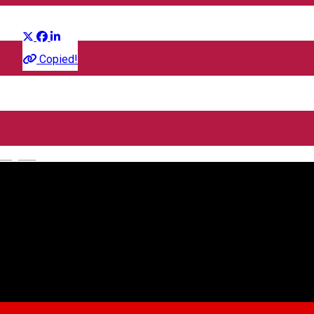
Distribuie
Film
Copied!
CineGold
Strada Lector, Sibiu, România
English
CineGold
Despre