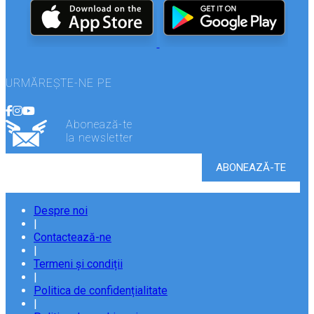
URMĂREȘTE-NE PE
Abonează-te
la newsletter
Despre noi
|
Contactează-ne
|
Termeni și condiții
|
Politica de confidențialitate
|