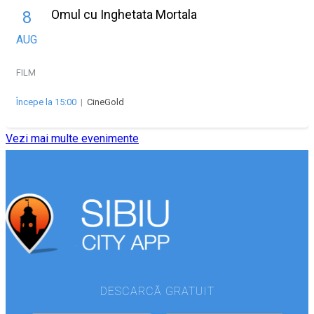
Omul cu Inghetata Mortala
8
AUG
FILM
Începe la 15:00
|
CineGold
Vezi mai multe evenimente
DESCARCĂ GRATUIT