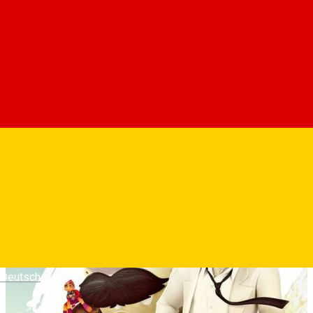
In noul capitol al comediei de succes semnate DreamWorks
Animation despre o echipa de animale proscrise, Baietii rai,
acum reformati, incearca (foarte, foarte tare) sa fie mai buni.
Ajung, insa, implicati intr-un jaf spectaculos, la scara globala,
pus la cale de o noua echipa de infractoare necrutatoare:
Fetele rele.
Fotografii
Deutsch