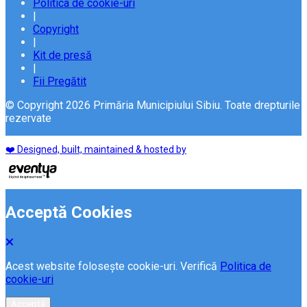
Politica de cookie-uri
|
Copyright
|
Kit de presă
|
Fii Pregătit
© Copyright 2026 Primăria Municipiului Sibiu. Toate drepturile
rezervate
❤️ Designed, built, maintained & hosted by
Acceptă Cookies
Acest website folosește cookie-uri. Verifică
Politica de
cookie-uri
Acceptă