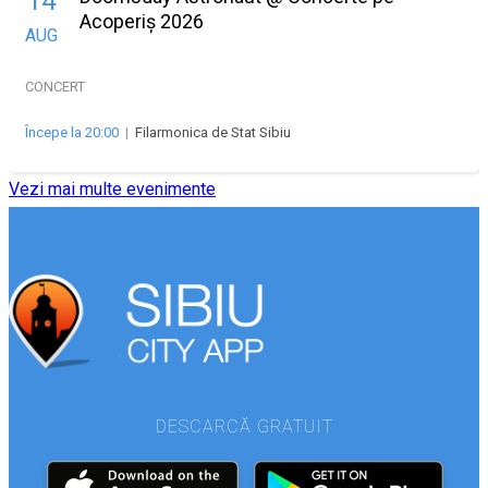
14
Acoperiș 2026
AUG
CONCERT
Începe la 20:00
|
Filarmonica de Stat Sibiu
Vezi mai multe evenimente
DESCARCĂ GRATUIT