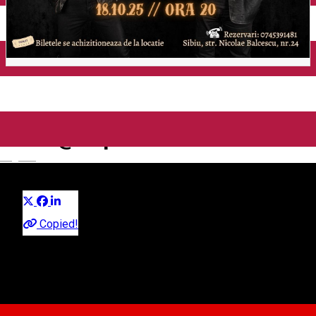
CALIN POP ( CELELALTE
CUVINTE) & RAUL SILAGHI
LIVE @ImperimPub
English
Distribuie
Concert
Copied!
Imperium Live
Strada Nicolae Balcescu, nr.24, Sibiu