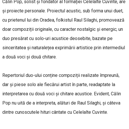
Călin Pop, solist și fondator al formației Celelalte Cuvinte, are
și proiecte personale. Proiectul acustic, sub forma unui duet,
cu prietenul lui din Oradea, folkistul Raul Silaghi, promovează
doar compoziții originale, cu caracter nostalgic și energic; un
duo presărat cu solo-uri acustice deosebite, bazate pe
sinceritatea și naturalețea exprimării artistice prin intermediul
a două voci și două chitare.
Repertoriul duo-ului conține compoziții realizate împreună,
dar și piese solo ale fiecărui artist în parte, readaptate la
interpretarea cu două voci și chitare acustice. Evident, Călin
Pop nu uită de a interpreta, alături de Raul Silaghi, și câteva
dintre cunoscutele hituri cântate cu Celelalte Cuvinte.