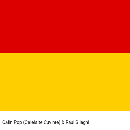
Imperium Live
0745391481
Despre
𝐒𝐀𝐌𝐁𝐀𝐓𝐀 // 𝟏𝟖.𝟏𝟎.𝟐𝟓 // 𝐎𝐑𝐀 𝟐𝟎:𝟎𝟎
Deutsch
Călin Pop (Celelalte Cuvinte) & Raul Silaghi