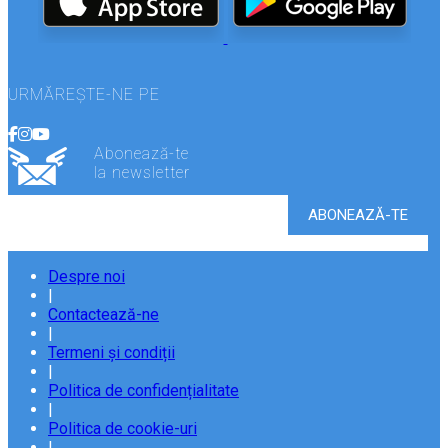
URMĂREȘTE-NE PE
Abonează-te
la newsletter
Despre noi
|
Contactează-ne
|
Termeni și condiții
|
Politica de confidențialitate
|
Politica de cookie-uri
|