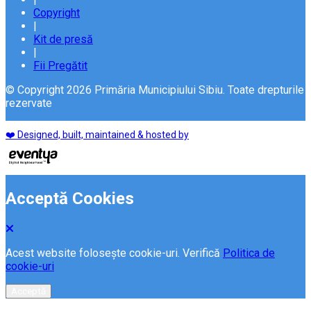
Copyright
|
Kit de presă
|
Fii Pregătit
© Copyright 2026 Primăria Municipiului Sibiu. Toate drepturile
rezervate
❤️ Designed, built, maintained & hosted by
Acceptă Cookies
Acest website folosește cookie-uri. Verifică
Politica de
cookie-uri
Acceptă