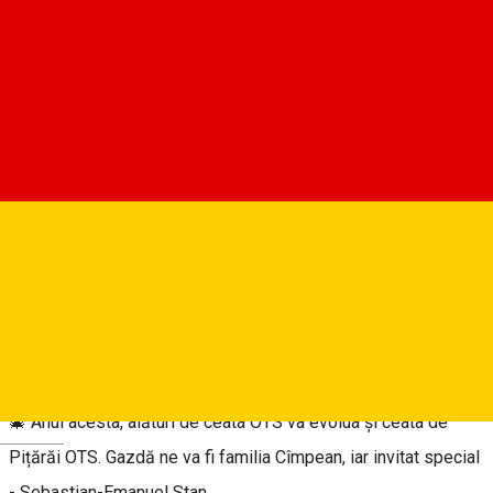
Despre
Aluatul colindătorilor s-a plămădit prin intense repetiții și a
fost împodobit cu alese colinde. Vine vremea să dăm bucuria
mai departe, așa că anunțăm o veste minunată! „Îmbucură-te,
om bun” e numele ei și se va întrupa într-un concert de
colinde. Mare cât Crăciunul și larg cât inimile noastre, așa
promite să fie darul nostru pentru voi.
🎄 Anul acesta, alături de ceata OTS va evolua și ceata de
Deutsch
Pițărăi OTS. Gazdă ne va fi familia Cîmpean, iar invitat special
- Sebastian-Emanuel Stan.