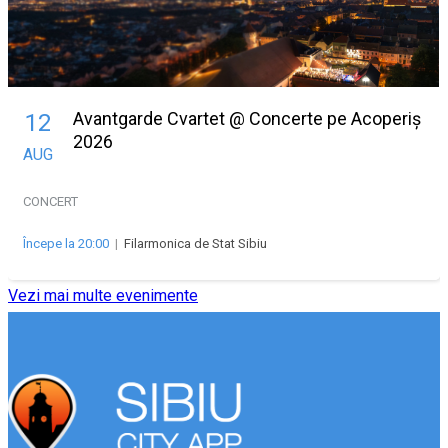
Avantgarde Cvartet @ Concerte pe Acoperiș
12
2026
AUG
CONCERT
Începe la 20:00
|
Filarmonica de Stat Sibiu
Vezi mai multe evenimente