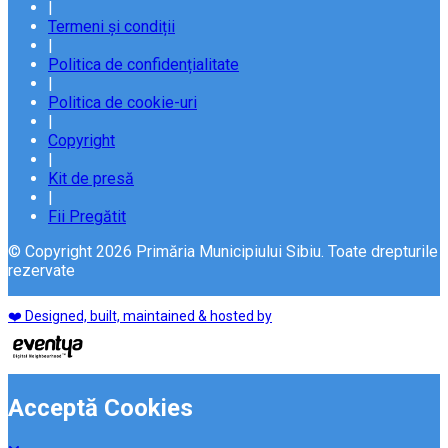
|
Termeni și condiții
|
Politica de confidențialitate
|
Politica de cookie-uri
|
Copyright
|
Kit de presă
|
Fii Pregătit
© Copyright 2026 Primăria Municipiului Sibiu. Toate drepturile
rezervate
❤️ Designed, built, maintained & hosted by
Acceptă Cookies