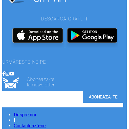
DESCARCĂ GRATUIT
URMĂREȘTE-NE PE
Abonează-te
la newsletter
Despre noi
|
Contactează-ne