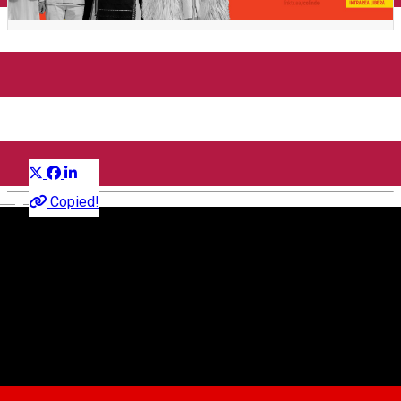
Concert de colinde
"Îmbucură-te, om bun!"
Distribuie
Concert
English
Copied!
Centrul Cultural "Ion Besoiu"
Str.Emil Cioran nr. 1A, 550025 Sibiu, Romania
Organizatia Tinerilor din Sibiu