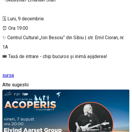
🗓️ Luni, 9 decembrie
⏰ Ora 19:00
✨ Centrul Cultural „Ion Besoiu” din Sibiu | str. Emil Cioran, nr.
1A
🎟️ Taxă de intrare - chip bucuros și inimă așijderea!
sursa
Alte sugestii