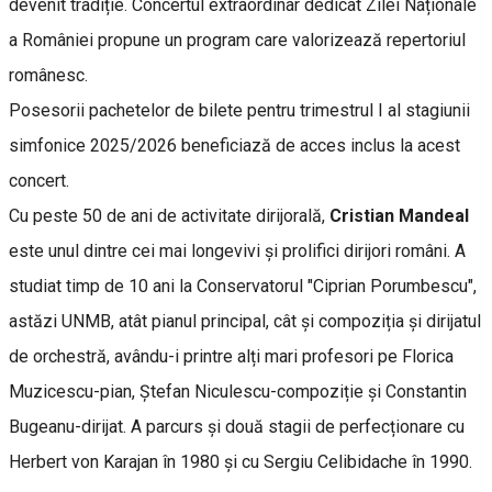
devenit tradiție. Concertul extraordinar dedicat Zilei Naționale
a României propune un program care valorizează repertoriul
românesc.
Posesorii pachetelor de bilete pentru trimestrul I al stagiunii
simfonice 2025/2026 beneficiază de acces inclus la acest
concert.
Cu peste 50 de ani de activitate dirijorală,
Cristian Mandeal
este unul dintre cei mai longevivi și prolifici dirijori români. A
studiat timp de 10 ani la Conservatorul "Ciprian Porumbescu",
astăzi UNMB, atât pianul principal, cât și compoziția și dirijatul
de orchestră, avându-i printre alți mari profesori pe Florica
Muzicescu-pian, Ștefan Niculescu-compoziție și Constantin
Bugeanu-dirijat. A parcurs și două stagii de perfecționare cu
Herbert von Karajan în 1980 și cu Sergiu Celibidache în 1990.