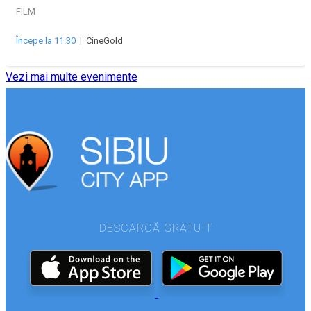
FILM
Începe la 11:30
|
CineGold
Vezi mai multe evenimente
DESCARCĂ GRATUIT