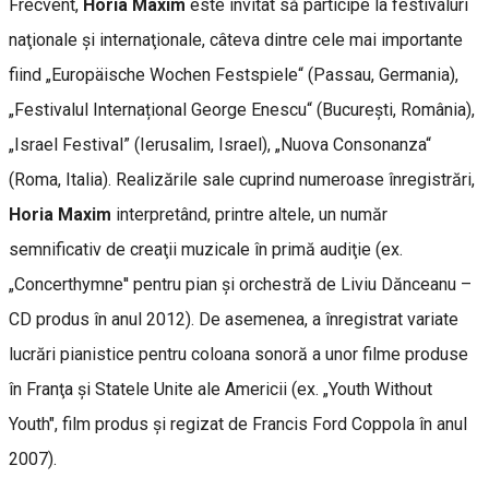
Frecvent,
Horia Maxim
este invitat să participe la festivaluri
naţionale şi internaţionale, câteva dintre cele mai importante
fiind „Europäische Wochen Festspiele“ (Passau, Germania),
„Festivalul Internațional George Enescu“ (București, România),
„Israel Festival” (Ierusalim, Israel), „Nuova Consonanza“
(Roma, Italia). Realizările sale cuprind numeroase înregistrări,
Horia Maxim
interpretând, printre altele, un număr
semnificativ de creaţii muzicale în primă audiţie (ex.
„Concerthymne'' pentru pian și orchestră de Liviu Dănceanu –
CD produs în anul 2012). De asemenea, a înregistrat variate
lucrări pianistice pentru coloana sonoră a unor filme produse
în Franţa şi Statele Unite ale Americii (ex. „Youth Without
Youth", film produs şi regizat de Francis Ford Coppola în anul
2007).