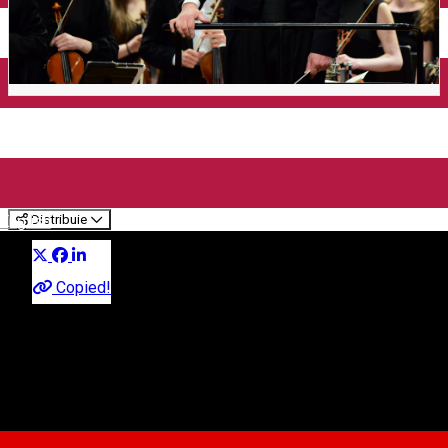
Concert de Ziua Națională a
României
Distribuie
English
Muzică clasică
Copied!
60 lei (50% reducere pentru elevi, studenți, pensionari)