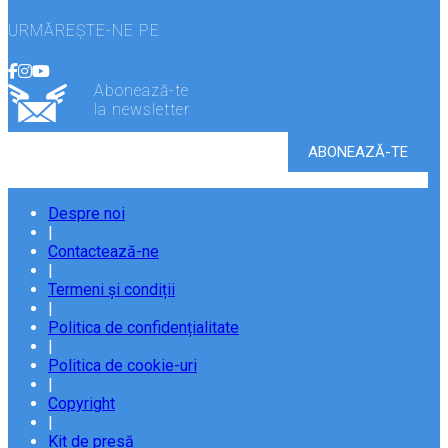
URMĂREȘTE-NE PE
Abonează-te
la newsletter
Despre noi
|
Contactează-ne
|
Termeni și condiții
|
Politica de confidențialitate
|
Politica de cookie-uri
|
Copyright
|
Kit de presă