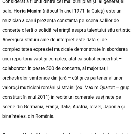
Considerat a fi unul dintre cei mai buni pianişti ai generaţiei
sale,
Horia Maxim
(născut în anul 1971, la Galaţi) este un
muzician a cărui prezență constantă pe scena sălilor de
concerte oferă o solidă referinţă asupra talentului său artistic.
Anvergura staturii sale de interpret este dată și de
complexitatea expresiei muzicale demonstrate în abordarea
unui repertoriu vast şi complex, atât ca solist concertist –
colaborator, în peste 500 de concerte, al majorităţii
orchestrelor simfonice din țară – cât şi ca partener al unor
valoroși muzicieni români şi străini (ex. Maxim Quartet – grup
constituit în anul 2011) în recitaluri camerale susținute pe
scene din Germania, Franța, Italia, Austria, Israel, Japonia și,
bineînțeles, din România.