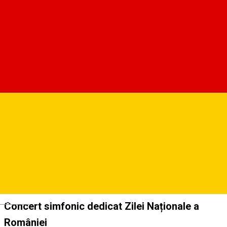
Filarmonica de Stat Sibiu
Strada Cetății nr. 3-5, Sibiu
Filarmonica de Stat Sibiu
Despre
Luni, 1 decembrie 2025, orele 19:00, Sala Thalia
Deutsch
Concert simfonic dedicat Zilei Naționale a
României