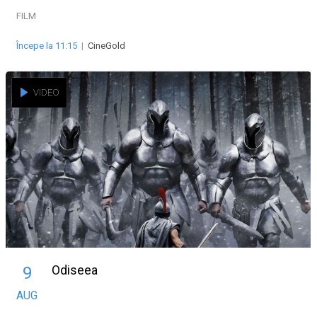
FILM
Începe la 11:15
|
CineGold
VIDEO
Odiseea
9
AUG