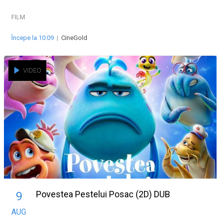
FILM
Începe la 10:09
|
CineGold
VIDEO
Povestea Pestelui Posac (2D) DUB
9
AUG