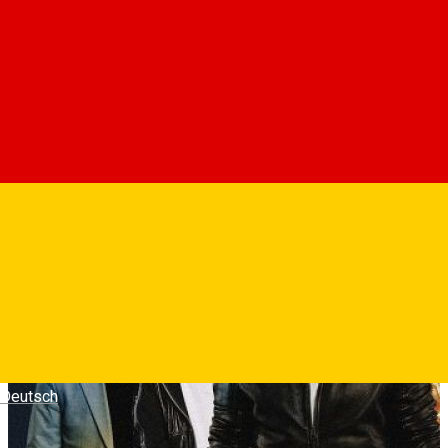
Cele mai spectaculoase masini, cele mai complexe
cascadorii, cele mai mari mize si cei mai multi cai putere fac
din filmul „Cursa” cea mai indrazneata productie
cinematografica din ultimii ani din Romania.
Fotografii
Deutsch