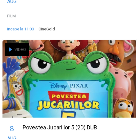
AUG
FILM
Începe la 11:00
|
CineGold
VIDEO
Povestea Jucariilor 5 (2D) DUB
8
AUG