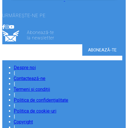
URMĂREȘTE-NE PE
Abonează-te
la newsletter
Despre noi
|
Contactează-ne
|
Termeni și condiții
|
Politica de confidențialitate
|
Politica de cookie-uri
|
Copyright
|