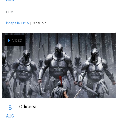
FILM
Începe la 11:15
|
CineGold
VIDEO
Odiseea
8
AUG