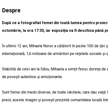
Despre
După ce a fotografiat femei din toată lumea pentru proiectu
octombrie, la ora 17:30, iar expoziția va fi deschisa până 
În ultimii 12 ani, Mihaela Noroc a călătorit în peste 100 de țări
internațională, 1,6 milioane de urmăritori pe rețelele sociale și
Stabilită de cinci ani la Sibiu, Mihaela a simțit firesc dorința 
de povești autentice și emoționante.
Sunt femei din medii diverse, de toate vârstele, care dau viață S
preot, aceste imagini și povești prezintă comunitatea locală înt