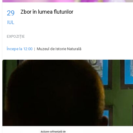
Zbor în lumea fluturilor
29
IUL
EXPOZIȚIE
Începe la 12:00
|
Muzeul de Istorie Naturală