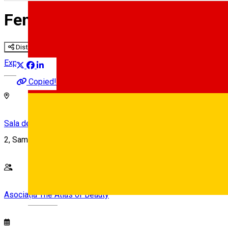
Femeile Sibiului - Expoziție F
Distribuie
Expoziție
Copied!
Sala de expoziții a Primăriei (Centrul de Informare Turistică)
2, Samuel Brukenthal, Entrance F (from Piaţa Mare), Sibiu 550
Asociația The Atlas of Beauty
Deutsch