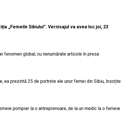
a „Femeile Sibiului”. Vernisajul va avea loc joi, 23
t un fenomen global, cu nenumărate articole în presa
e, ea prezintă 25 de portrete ale unor femei din Sibiu, însoțite
 o femeie pompier la o antreprenoare, de la un medic la o femeie