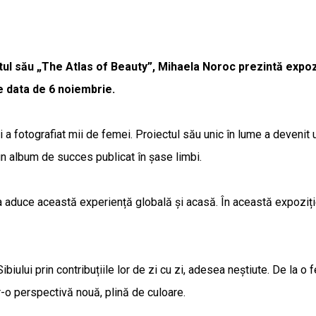
l său „The Atlas of Beauty”, Mihaela Noroc prezintă expoziți
pe data de 6 noiembrie.
 și a fotografiat mii de femei. Proiectul său unic în lume a deveni
 un album de succes publicat în șase limbi.
de a aduce această experiență globală și acasă. În această expoziți
ibiului prin contribuțiile lor de zi cu zi, adesea neștiute. De la
r-o perspectivă nouă, plină de culoare.