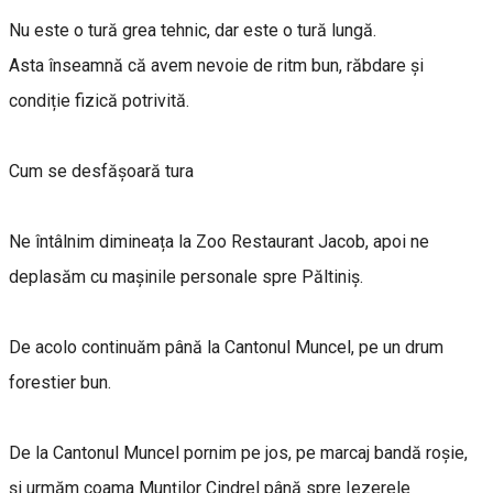
Nu este o tură grea tehnic, dar este o tură lungă.
Asta înseamnă că avem nevoie de ritm bun, răbdare și
condiție fizică potrivită.
Cum se desfășoară tura
Ne întâlnim dimineața la Zoo Restaurant Jacob, apoi ne
deplasăm cu mașinile personale spre Păltiniș.
De acolo continuăm până la Cantonul Muncel, pe un drum
forestier bun.
De la Cantonul Muncel pornim pe jos, pe marcaj bandă roșie,
și urmăm coama Munților Cindrel până spre Iezerele