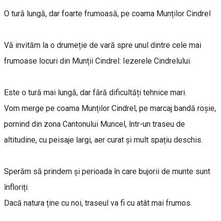
O tură lungă, dar foarte frumoasă, pe coama Munților Cindrel
Vă invităm la o drumeție de vară spre unul dintre cele mai
frumoase locuri din Munții Cindrel: Iezerele Cindrelului.
Este o tură mai lungă, dar fără dificultăți tehnice mari.
Vom merge pe coama Munților Cindrel, pe marcaj bandă roșie,
pornind din zona Cantonului Muncel, într-un traseu de
altitudine, cu peisaje largi, aer curat și mult spațiu deschis.
Sperăm să prindem și perioada în care bujorii de munte sunt
înfloriți.
Dacă natura ține cu noi, traseul va fi cu atât mai frumos.