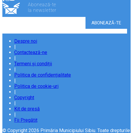
Abonează-te
la newsletter
Despre noi
|
Contactează-ne
|
Termeni și condiții
|
Politica de confidențialitate
|
Politica de cookie-uri
|
Copyright
|
Kit de presă
|
Fii Pregătit
© Copyright 2026 Primăria Municipiului Sibiu. Toate drepturile