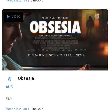
Începe la 21:45
|
CineGold
VIDEO
Obsesia
6
AUG
FILM
Începe la 21:30
|
CineGold