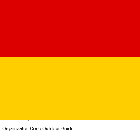
Coco Outdoor Guide
Despre
IEZERELE CINDRELULUI
Cantonul Muncel – Coama Munților Cindrel – Iezerele
Cindrelului
📅 Sâmbătă, 20 iunie 2026
Deutsch
Organizator: Coco Outdoor Guide