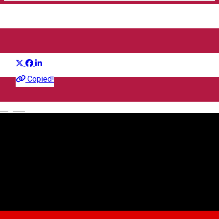
IEZERELE CINDRELULUI
Distribuie
În jurul Sibiului
Copied!
English
100 RON
550001 Păltiniș, Romania
Hartă