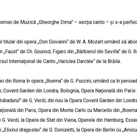
emiei de Muzică „Gheorghe Dima” – secţia canto – şi s-a perfecţ
lul titular din opera „Don Giovanni“ de W. A. Mozart urmând să a
din „Faust“ de Ch. Gounod, Figaro din „Bărbierul din Sevilla“ de G.
rsul Internaţional de Canto „Hariclea Darclée“ de la Brăila.
erei din Roma în opera „Boema“ de G. Puccini, urmând ca în perio
n, Covent Garden din Londra, Bolognia, Opera Naţională din Paris cu
Trubadurul“ de G. Verdi, din nou la Opera Covent Garden din Londra
ională din Paris, Opera din Monte Carlo cu Marcello din „Boema“ 
e G. Verdi, la Opera de Stat din Viena, Operele din Hamburg, Ess
 „Elixirul dragostei“ de G. Donizetti, la Opera din Berlin cu „Amicu