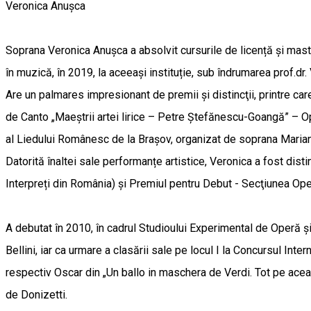
Veronica Anușca
Soprana Veronica Anușca a absolvit cursurile de licență și master
în muzică, în 2019, la aceeași instituție, sub îndrumarea prof.dr
Are un palmares impresionant de premii şi distincţii, printre ca
de Canto „Maeştrii artei lirice – Petre Ştefănescu-Goangă” – Ope
al Liedului Românesc de la Braşov, organizat de soprana Mariana
Datorită înaltei sale performanțe artistice, Veronica a fost di
Interpreți din România) și Premiul pentru Debut - Secţiunea Ope
A debutat în 2010, în cadrul Studioului Experimental de Operă și 
Bellini, iar ca urmare a clasării sale pe locul I la Concursul Inte
respectiv Oscar din „Un ballo in maschera de Verdi. Tot pe aceas
de Donizetti.