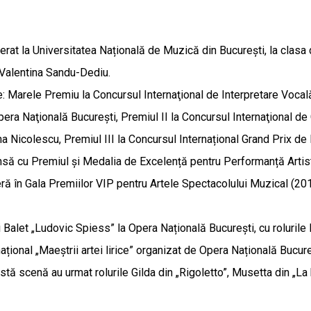
at la Universitatea Națională de Muzică din București, la clasa de 
. Valentina Sandu-Dediu.
re: Marele Premiu la Concursul Internaţional de Interpretare Vocal
ra Naţională Bucureşti, Premiul II la Concursul Internaţional de 
 Nicolescu, Premiul III la Concursul Internațional Grand Prix de 
stinsă cu Premiul și Medalia de Excelență pentru Performanță Art
ră în Gala Premiilor VIP pentru Artele Spectacolului Muzical (201
Balet „Ludovic Spiess” la Opera Națională București, cu rolurile R
rnațional „Maeștrii artei lirice” organizat de Opera Națională Bucure
tă scenă au urmat rolurile Gilda din „Rigoletto”, Musetta din „La