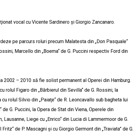
ionat vocal cu Vicente Sardinero şi Giorgio Zancanaro.
bordeze pe parcurs roluri precum Malatesta din „Don Pasquale“
 Rossini, Marcello din „Boema“ de G. Puccini respectiv Ford din
ada 2002 – 2010 să fie solist permanent al Operei din Hamburg.
 rolul Figaro din „Bărbierul din Sevilla“ de G. Rossini, la
 cu rolul Silvio din „Paiaţe“ de R. Leoncavallo sub bagheta lui
de G. Puccini, la Opera de Stat din Viena, Operele din
en, Lausanne, Liege cu „Enrico“ din Lucia di Lammermoor de G.
l Fritz“ de P. Mascagni şi cu Giorgio Germont din „Traviata” de G.