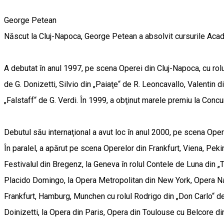
George Petean
Născut la Cluj-Napoca, George Petean a absolvit cursurile Acad
A debutat în anul 1997, pe scena Operei din Cluj-Napoca, cu ro
de G. Donizetti, Silvio din „Paiaţe“ de R. Leoncavallo, Valentin 
„Falstaff“ de G. Verdi. În 1999, a obţinut marele premiu la Concu
Debutul său internaţional a avut loc în anul 2000, pe scena Op
În paralel, a apărut pe scena Operelor din Frankfurt, Viena, Peki
Festivalul din Bregenz, la Geneva în rolul Contele de Luna din „
Placido Domingo, la Opera Metropolitan din New York, Opera Naţ
Frankfurt, Hamburg, Munchen cu rolul Rodrigo din „Don Carlo“ d
Doinizetti, la Opera din Paris, Opera din Toulouse cu Belcore din