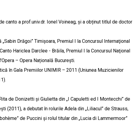
canto a prof.univ.dr. Ionel Voineag, și a obținut titlul de doctor
ă „Sabin Drăgoi” Timişoara, Premiul I la Concursul Internaţional
Canto Hariclea Darclee - Brăila, Premiul I la Concursul Naţional
l’Opera – Opera Națională București.
istică în Gala Premiilor UNIMIR – 2011 (Uniunea Muzicienilor
1).
ita de Donizetti și Giulietta din „I Capuletti ed I Montecchi” de
ști (2011), a debutat în rolurile Adela din „Liliacul” de Strauss,
 bohème” de Puccini și rolul titular din „Lucia di Lammermoor”