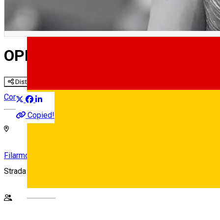
OPERA SUNSET @ Concerte pe
Distribuie
Concert
Copied!
Filarmonica de Stat Sibiu
Strada Cetății nr. 3-5, Sibiu
Deutsch