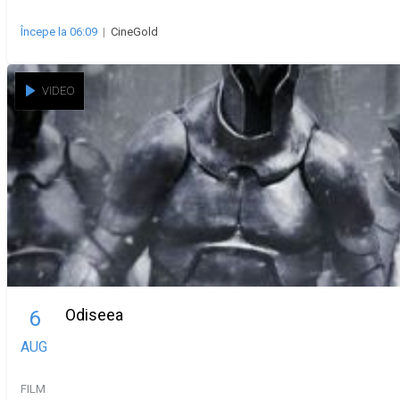
Începe la 06:09
|
CineGold
VIDEO
Odiseea
6
AUG
FILM