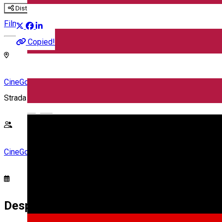
Distribuie
Film
Copied!
CineGold
Strada Lector, Sibiu, România
English
CineGold
Despre