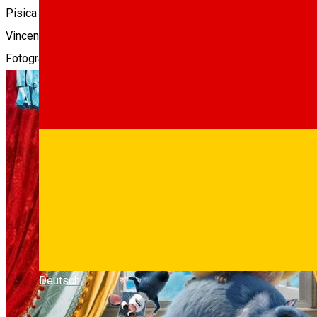
Pisica Vincent si prietenul sau, un soarece, supravietuiesc unei
Vincent trebuie sa impiedice furtul valoroasei opere de arta, da
Fotografii
Deutsch