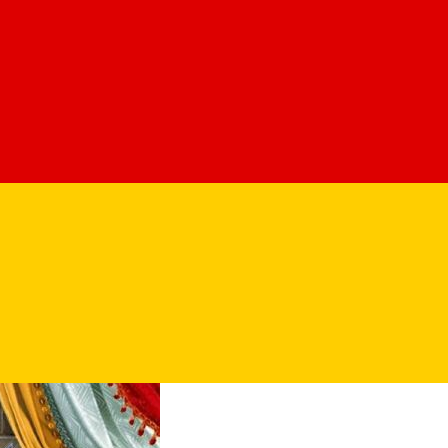
 viituri intr-un clavecin si ajung in muzeul Ermitaj. Pisici de el
r si sa o cucereasca pe pisica Cleopatra.