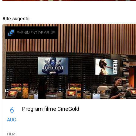
Alte sugestii
EVENIMENT DE GRUP
Program filme CineGold
6
AUG
FILM