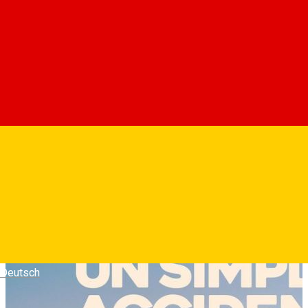
Un eveniment aparent banal. Un accident usor de masina
urmat de o oprire pentru reparatii. Doar ca Vahid, mecanicul
auto de serviciu, are impresia ca il recunoaste in persoana
soferului pe fostul sau tortionar. Asa incepe un sir de
intamplari cu consecinte devastatoare – cu atat mai
devastatoare cu cat Vahid nu mai e sigur ca a gasit pe cine
trebuie.
Fotografii
Deutsch