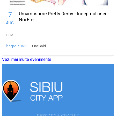
Umamusume Pretty Derby - Inceputul unei
7
Noi Ere
AUG
FILM
Începe la 15:30
|
CineGold
Vezi mai multe evenimente
DESCARCĂ GRATUIT