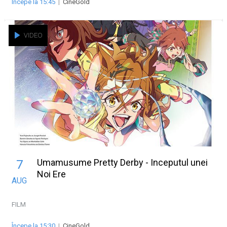
Începe la 15:45
|
CineGold
VIDEO
Umamusume Pretty Derby - Inceputul unei
7
Noi Ere
AUG
FILM
Începe la 15:30
|
CineGold