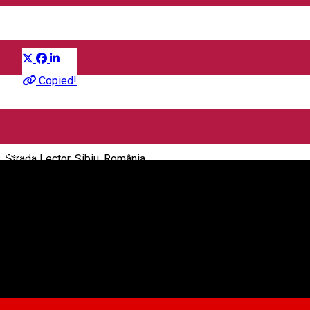
Distribuie
Film
Copied!
CineGold
English
Strada Lector, Sibiu, România
CineGold
Despre