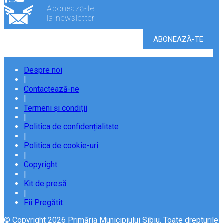
Abonează-te
la newsletter
Despre noi
|
Contactează-ne
|
Termeni și condiții
|
Politica de confidențialitate
|
Politica de cookie-uri
|
Copyright
|
Kit de presă
|
Fii Pregătit
© Copyright 2026 Primăria Municipiului Sibiu. Toate drepturile