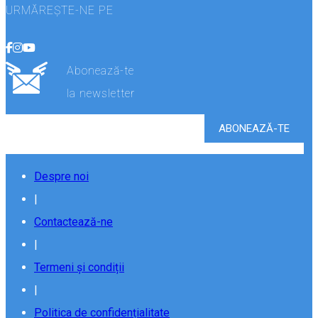
URMĂREȘTE-NE PE
Abonează-te
la newsletter
Despre noi
|
Contactează-ne
|
Termeni și condiții
|
Politica de confidențialitate