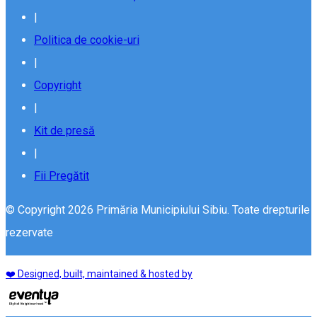
|
Politica de cookie-uri
|
Copyright
|
Kit de presă
|
Fii Pregătit
© Copyright 2026 Primăria Municipiului Sibiu. Toate drepturile
rezervate
❤️ Designed, built, maintained & hosted by