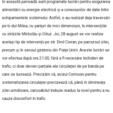
În această perioadă sunt programate lucrări pentru asigurarea
alimentării cu energie electrică și a conexiunilor de date între
echipamentele sistemului. Astfel, s-au realizat deja traversări
pe b-dul Milea, cu șanțuri de mici dimensiuni, la intersecțiile
cu străzile Mirăslău și Oituz. Joi, 28 august se vor realiza
același tip de intervenții pe str. Emil Cioran, pe parcursul zilei,
precum și în sensul giratoriu din Piața Unirii. Aceste lucrări se
vor efectua după ora 21.00, fără a fi necesare închideri de
trafic, ci doar devieri parțiale ale circulației de pe banda pe
care se lucrează. Precizăm că, avizul Comisiei pentru
sistematizarea circulației precizează că, până în dimineața
zilei următoare, carosabilul trebuie readus la nivel pentru a nu
cauza disconfort în trafic.