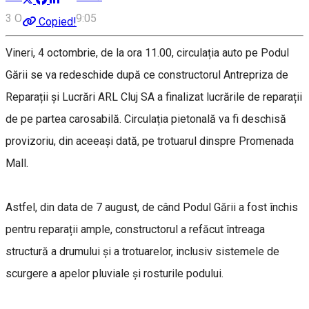
3 Octombrie, 09:05
Copied!
Vineri, 4 octombrie, de la ora 11.00, circulația auto pe Podul
Gării se va redeschide după ce constructorul Antrepriza de
Reparații și Lucrări ARL Cluj SA a finalizat lucrările de reparații
de pe partea carosabilă. Circulația pietonală va fi deschisă
provizoriu, din aceeași dată, pe trotuarul dinspre Promenada
Mall.
Astfel, din data de 7 august, de când Podul Gării a fost închis
pentru reparații ample, constructorul a refăcut întreaga
structură a drumului și a trotuarelor, inclusiv sistemele de
scurgere a apelor pluviale și rosturile podului.