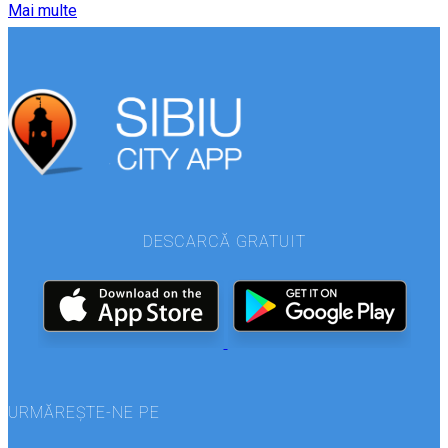
Mai multe
DESCARCĂ GRATUIT
URMĂREȘTE-NE PE