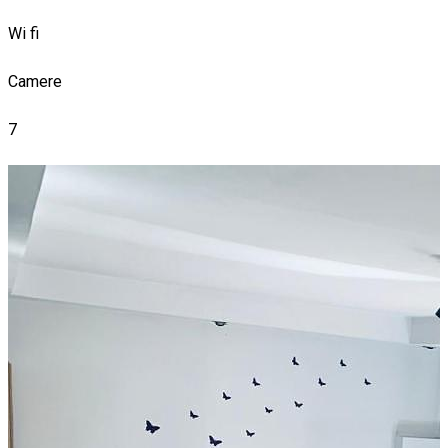
Wi fi
Camere
7