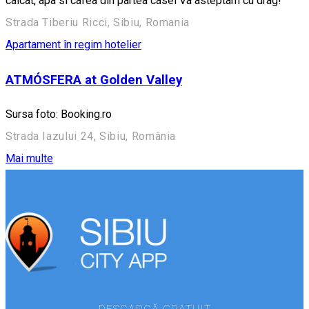
calcat, apa si cafea din partea casei Va asteptam cu drag!
Strada Tiberiu Ricci, Sibiu, Romania
Apartament în regim hotelier
ATMÓSFERA at Golden Valley
Sursa foto: Booking.ro
Strada Iazului 24, Sibiu, România
Mai multe