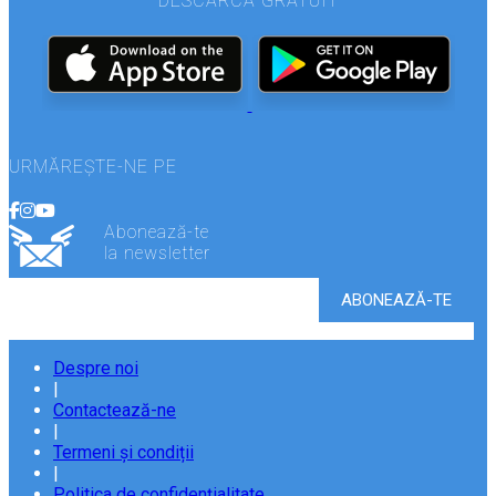
DESCARCĂ GRATUIT
URMĂREȘTE-NE PE
Abonează-te
la newsletter
Despre noi
|
Contactează-ne
|
Termeni și condiții
|
Politica de confidențialitate