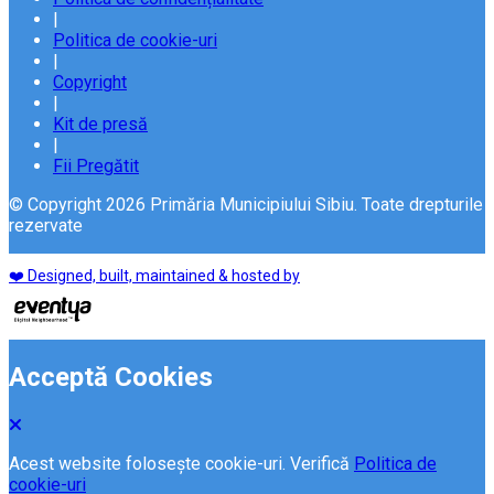
|
Politica de cookie-uri
|
Copyright
|
Kit de presă
|
Fii Pregătit
© Copyright 2026 Primăria Municipiului Sibiu. Toate drepturile
rezervate
❤️ Designed, built, maintained & hosted by
Acceptă Cookies
Acest website folosește cookie-uri. Verifică
Politica de
cookie-uri