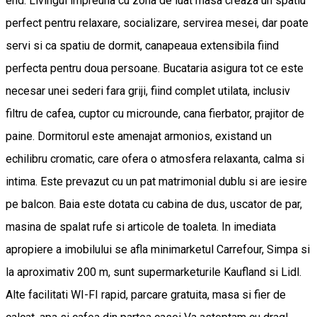
end. Livingul impreuna cu zona de luat masa creaza un spatiu
perfect pentru relaxare, socializare, servirea mesei, dar poate
servi si ca spatiu de dormit, canapeaua extensibila fiind
perfecta pentru doua persoane. Bucataria asigura tot ce este
necesar unei sederi fara griji, fiind complet utilata, inclusiv
filtru de cafea, cuptor cu microunde, cana fierbator, prajitor de
paine. Dormitorul este amenajat armonios, existand un
echilibru cromatic, care ofera o atmosfera relaxanta, calma si
intima. Este prevazut cu un pat matrimonial dublu si are iesire
pe balcon. Baia este dotata cu cabina de dus, uscator de par,
masina de spalat rufe si articole de toaleta. In imediata
apropiere a imobilului se afla minimarketul Carrefour, Simpa si
la aproximativ 200 m, sunt supermarketurile Kaufland si Lidl.
Alte facilitati WI-FI rapid, parcare gratuita, masa si fier de