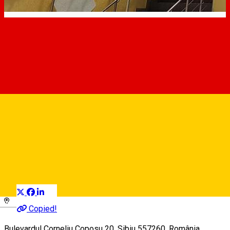
My Place - Butterflies ***
Apartament în regim hotelier
Distribuie
Deutsch
Copied!
Bulevardul Corneliu Coposu 20, Sibiu 557260, România