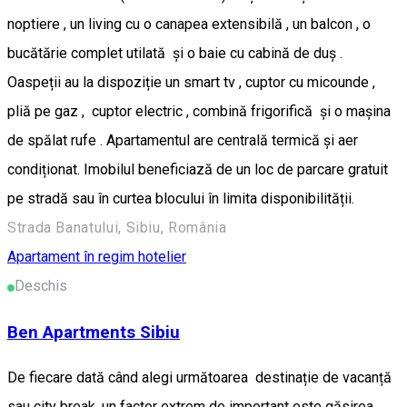
noptiere , un living cu o canapea extensibilă , un balcon , o
bucătărie complet utilată și o baie cu cabină de duș .
Oaspeții au la dispoziție un smart tv , cuptor cu micounde ,
pliă pe gaz , cuptor electric , combină frigorifică și o mașina
de spălat rufe . Apartamentul are centrală termică și aer
condiționat. Imobilul beneficiază de un loc de parcare gratuit
pe stradă sau în curtea blocului în limita disponibilității.
Strada Banatului, Sibiu, România
Apartament în regim hotelier
Deschis
Ben Apartments Sibiu
De fiecare dată când alegi următoarea destinație de vacanță
sau city break, un factor extrem de important este găsirea