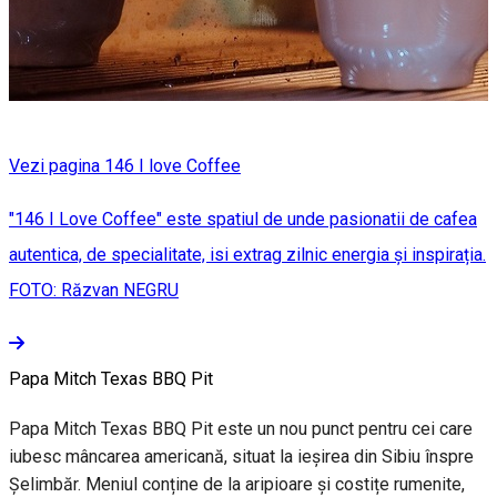
Vezi pagina 146 I love Coffee
"146 I Love Coffee" este spatiul de unde pasionatii de cafea
autentica, de specialitate, isi extrag zilnic energia şi inspirația.
FOTO: Răzvan NEGRU
Papa Mitch Texas BBQ Pit
Papa Mitch Texas BBQ Pit este un nou punct pentru cei care
iubesc mâncarea americană, situat la ieșirea din Sibiu înspre
Șelimbăr. Meniul conține de la aripioare și costițe rumenite,