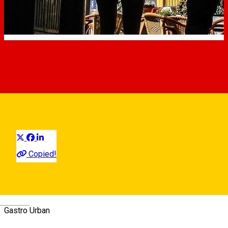
5 noutăți în această
săptămână la Sibiu
Experiențe în Sibiu
Distribuie
S-au deschis locații noi în Sibiu, încep festivaluri noi... ce ne-
Copied!
am putea dori mai mult decât atât? Am ales câteva dintre
noutățile săptămânii și vi le prezentăm mai jos.
📷 instagram.com/photo_4_3
Deutsch
Gastro Urban