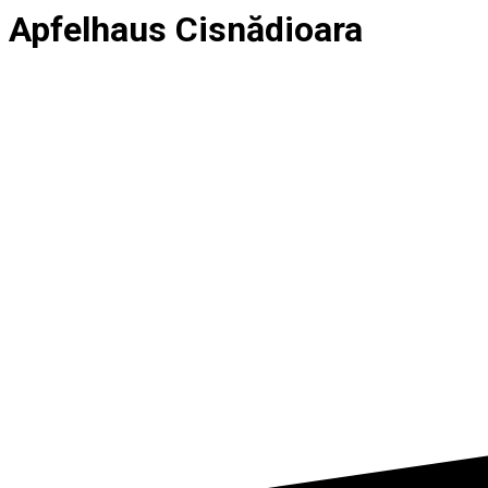
Apfelhaus Cisnădioara