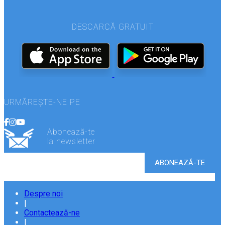
DESCARCĂ GRATUIT
URMĂREȘTE-NE PE
Abonează-te
la newsletter
Despre noi
|
Contactează-ne
|