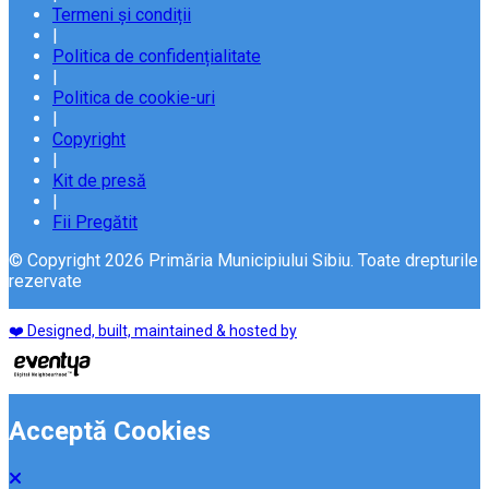
Termeni și condiții
|
Politica de confidențialitate
|
Politica de cookie-uri
|
Copyright
|
Kit de presă
|
Fii Pregătit
© Copyright 2026 Primăria Municipiului Sibiu. Toate drepturile
rezervate
❤️ Designed, built, maintained & hosted by
Acceptă Cookies