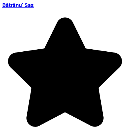
Bătrânu' Sas