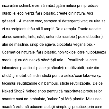
încurajăm schimbarea, să îmbrățișăm natura prin produse
durabile, eco, verzi, fără plastic, create din natură. Aici
găsești: - Alimente vrac, șampon și detergenți vrac, nu uita să
vi cu recipientul tău să îl umpli! De exemplu: Fructe uscate,
alune, semințe, linte, năut, unturi de nuci bio ( peanut butter ),
ulei de măsline, sirop de agave, ciocolată vegană bio. -
Cosmetice naturale, fără plastic, non-toxice, care nu poluează
mediul și nu dăunează sănătății tale. - Reutilizabile care
înlocuiesc plasticul: plase și săculeți reutilizabili, paie din
sticlă și metal, căni din sticlă pentru cafea/ceai take-away,
tacâmuri reutilizabile din bambus, sticle reutilizabile. De ce
Naked Shop? Naked shop pentru că majoritatea produselor
noastre sunt ne-ambalate, “naked” și fără plastic. Misiunea
noastră este să aducem soluții simple și practice, prin care