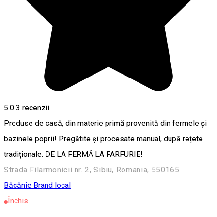
5.0
3
recenzii
Produse de casă, din materie primă provenită din fermele și
bazinele poprii! Pregătite și procesate manual, după rețete
tradiționale. DE LA FERMĂ LA FARFURIE!
Strada Filarmonicii nr. 2, Sibiu, Romania, 550165
Băcănie
Brand local
Închis