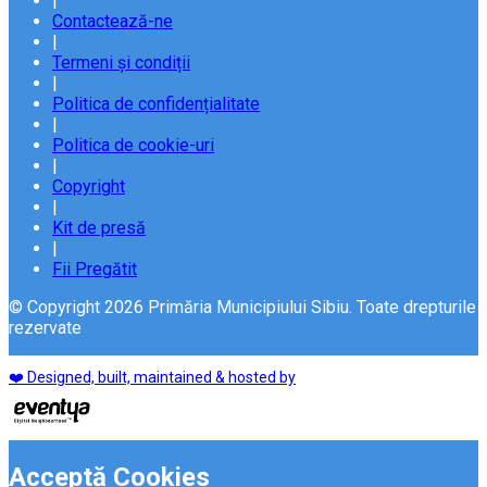
|
Contactează-ne
|
Termeni și condiții
|
Politica de confidențialitate
|
Politica de cookie-uri
|
Copyright
|
Kit de presă
|
Fii Pregătit
© Copyright 2026 Primăria Municipiului Sibiu. Toate drepturile
rezervate
❤️ Designed, built, maintained & hosted by
Acceptă Cookies