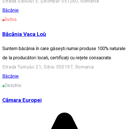
Strada Sibiului 5, Șelimbăr 557260, România
Băcănie
Închis
Băcănia Vaca Loù
Suntem băcănia în care găsești numai produse 100% naturale
de la producători locali, certificați cu rețete consacrate.
Strada Turnului 21, Sibiu 550197, Romania
Băcănie
Deschis
Cămara Europei