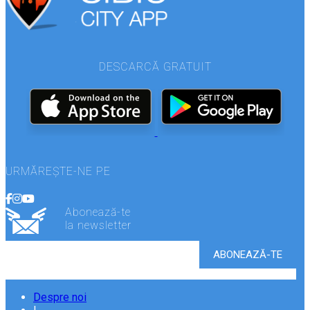
DESCARCĂ GRATUIT
URMĂREȘTE-NE PE
Abonează-te
la newsletter
Despre noi