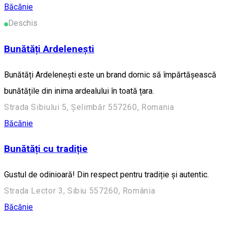
Băcănie
Deschis
Bunătăți Ardelenești
Bunătăți Ardelenești este un brand dornic să împărtășească
bunătățile din inima ardealului în toată țara.
Strada Sibiului 5, Șelimbăr 557260, Romania
Băcănie
Bunătăți cu tradiție
Gustul de odinioară! Din respect pentru tradiție și autentic.
Strada Lector 3, Sibiu 557260, România
Băcănie