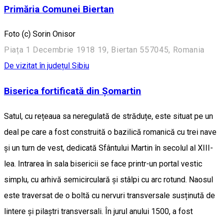
Primăria Comunei Biertan
Foto (c) Sorin Onisor
Piața 1 Decembrie 1918 19, Biertan 557045, Romania
De vizitat în județul Sibiu
Biserica fortificată din Șomartin
Satul, cu rețeaua sa neregulată de străduțe, este situat pe un
deal pe care a fost construită o bazilică romanică cu trei nave
și un turn de vest, dedicată Sfântului Martin în secolul al XIII-
lea. Intrarea în sala bisericii se face printr-un portal vestic
simplu, cu arhivă semicirculară și stâlpi cu arc rotund. Naosul
este traversat de o boltă cu nervuri transversale susținută de
lintere și pilaștri transversali. În jurul anului 1500, a fost