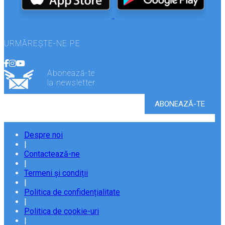
URMĂREȘTE-NE PE
Abonează-te
la newsletter
Despre noi
|
Contactează-ne
|
Termeni și condiții
|
Politica de confidențialitate
|
Politica de cookie-uri
|