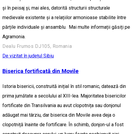
și în peisaj și, mai ales, datorită structurii structurale
medievale existente și a relațiilor armonioase stabilite între
părțile individuale și ansamblu. Mai multe informații găsiți pe
Agramonia.
Dealu Frumos DJ105, Romania
De vizitat în județul Sibiu
Biserica fortificată din Movile
Istoria bisericii, construită inițial în stil romanic, datează din
prima jumătate a secolului al XIII-lea. Majoritatea bisericilor
fortificate din Transilvania au avut clopotnița sau donjonul
adăugat mai târziu, dar biserica din Movile avea deja o
clopotniță înainte de fortificare. În schimb, donjon-ul a fost