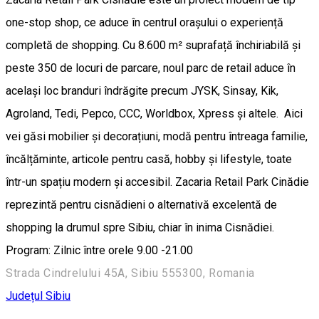
one-stop shop, ce aduce în centrul orașului o experiență
completă de shopping. Cu 8.600 m² suprafață închiriabilă și
peste 350 de locuri de parcare, noul parc de retail aduce în
același loc branduri îndrăgite precum JYSK, Sinsay, Kik,
Agroland, Tedi, Pepco, CCC, Worldbox, Xpress și altele. Aici
vei găsi mobilier și decorațiuni, modă pentru întreaga familie,
încălțăminte, articole pentru casă, hobby și lifestyle, toate
într-un spațiu modern și accesibil. Zacaria Retail Park Cinădie
reprezintă pentru cisnădieni o alternativă excelentă de
shopping la drumul spre Sibiu, chiar în inima Cisnădiei.
Program: Zilnic între orele 9.00 -21.00
Strada Cindrelului 45A, Sibiu 555300, Romania
Județul Sibiu