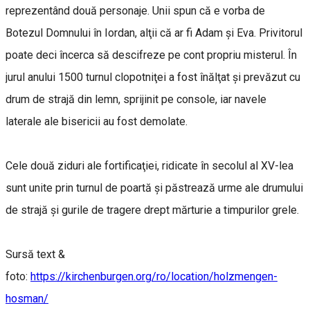
reprezentând două personaje. Unii spun că e vorba de
Botezul Domnului în Iordan, alţii că ar fi Adam şi Eva. Privitorul
poate deci încerca să descifreze pe cont propriu misterul. În
jurul anului 1500 turnul clopotniţei a fost înălţat şi prevăzut cu
drum de strajă din lemn, sprijinit pe console, iar navele
laterale ale bisericii au fost demolate.
Cele două ziduri ale fortificaţiei, ridicate în secolul al XV-lea
sunt unite prin turnul de poartă şi păstrează urme ale drumului
de strajă şi gurile de tragere drept mărturie a timpurilor grele.
Sursă text &
foto:
https://kirchenburgen.org/ro/location/holzmengen-
hosman/