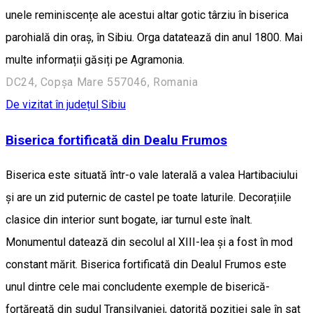
unele reminiscențe ale acestui altar gotic târziu în biserica
parohială din oraș, în Sibiu. Orga datatează din anul 1800. Mai
multe informații găsiți pe Agramonia.
DC24, Copșa Mare 557046, Romania
De vizitat în județul Sibiu
Biserica fortificată din Dealu Frumos
Biserica este situată într-o vale laterală a valea Hartibaciului
și are un zid puternic de castel pe toate laturile. Decorațiile
clasice din interior sunt bogate, iar turnul este înalt.
Monumentul datează din secolul al XIII-lea și a fost în mod
constant mărit. Biserica fortificată din Dealul Frumos este
unul dintre cele mai concludente exemple de biserică-
fortăreață din sudul Transilvaniei, datorită poziției sale în sat