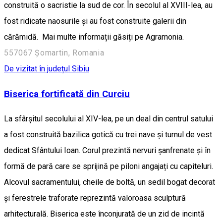
construită o sacristie la sud de cor. În secolul al XVIII-lea, au
fost ridicate naosurile și au fost construite galerii din
cărămidă. Mai multe informații găsiți pe Agramonia.
557067 Șomartin, Romania
De vizitat în județul Sibiu
Biserica fortificată din Curciu
La sfârșitul secolului al XIV-lea, pe un deal din centrul satului
a fost construită bazilica gotică cu trei nave și turnul de vest
dedicat Sfântului Ioan. Corul prezintă nervuri șanfrenate și în
formă de pară care se sprijină pe piloni angajați cu capiteluri.
Alcovul sacramentului, cheile de boltă, un sedil bogat decorat
și ferestrele traforate reprezintă valoroasa sculptură
arhitecturală. Biserica este înconjurată de un zid de incintă