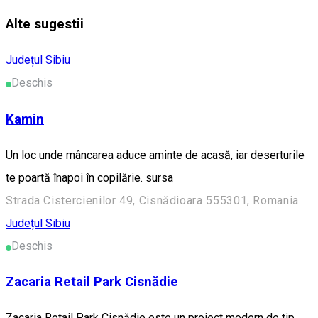
Alte sugestii
Județul Sibiu
Deschis
Kamin
Un loc unde mâncarea aduce aminte de acasă, iar deserturile
te poartă înapoi în copilărie. sursa
Strada Cistercienilor 49, Cisnădioara 555301, Romania
Județul Sibiu
Deschis
Zacaria Retail Park Cisnădie
Zacaria Retail Park Cisnădie este un proiect modern de tip