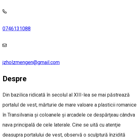
0746131088
jzholzmengen@gmail.com
Despre
Din bazilica ridicată în secolul al XIII-lea se mai păstrează
portalul de vest, mărturie de mare valoare a plasticii romanice
în Transilvania şi coloanele şi arcadele ce despărţeau cândva
nava principală de cele laterale. Cine se uită cu atenţie
deasupra portalului de vest, observă o sculptură înzidită