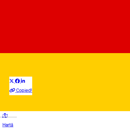
Biserica fortificată din
Hosman
De vizitat în județul Sibiu
Județul Sibiu
Obiectiv turistic
Distribuie
Copied!
DC45, Hosman 557168, Romania
Deutsch
Hartă