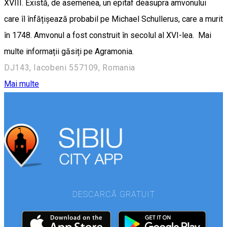
XVIII. Există, de asemenea, un epitaf deasupra amvonului
care îl înfățișează probabil pe Michael Schullerus, care a murit
în 1748. Amvonul a fost construit în secolul al XVI-lea. Mai
multe informații găsiți pe Agramonia.
DJ143, Iacobeni 557109, Romania
Mai multe
DESCARCĂ GRATUIT