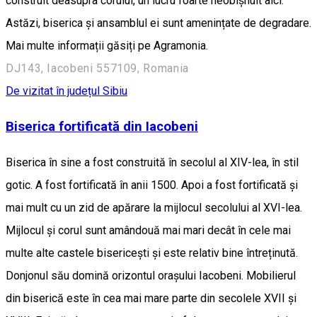
construit deasupra corului, un lucru foarte neobișnuit aici.
Astăzi, biserica și ansamblul ei sunt amenințate de degradare.
Mai multe informații găsiți pe Agramonia.
DJ143, Iacobeni 557109, Romania
De vizitat în județul Sibiu
Biserica fortificată din Iacobeni
Biserica în sine a fost construită în secolul al XIV-lea, în stil
gotic. A fost fortificată în anii 1500. Apoi a fost fortificată și
mai mult cu un zid de apărare la mijlocul secolului al XVI-lea.
Mijlocul și corul sunt amândouă mai mari decât în cele mai
multe alte castele bisericești și este relativ bine întreținută.
Donjonul său domină orizontul orașului Iacobeni. Mobilierul
din biserică este în cea mai mare parte din secolele XVII și