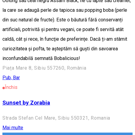
Oolong sau ceai negru Assam Black, fie cu lapte sau creamer,
la care se adaugă perle de tapioca sau popping boba (perle
din suc natural de fructe). Este o băutură fără conservanți
artificiali, potrivită și pentru vegani, ce poate fi servită atât
caldă, cât şi rece, în funcţie de preferințe. Dacă ți-am stârnit
curiozitatea și pofta, te așteptăm să guști din savoarea
inconfundabilă semnată Bobalicious!
Piața Mare 8, Sibiu 557260, România
Pub, Bar
Închis
Sunset by Zorabia
Strada Stefan Cel Mare, Sibiu 550321, Romania
Mai multe