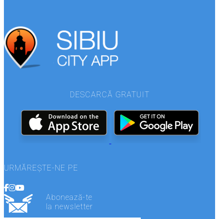
DESCARCĂ GRATUIT
URMĂREȘTE-NE PE
Abonează-te
la newsletter