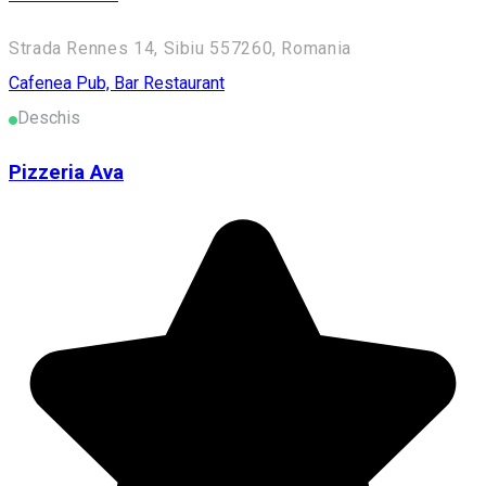
Strada Rennes 14, Sibiu 557260, Romania
Cafenea
Pub, Bar
Restaurant
Deschis
Pizzeria Ava