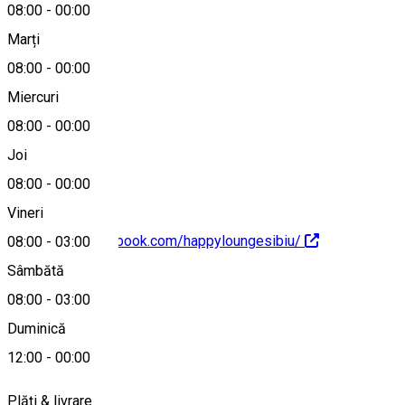
08:00
-
00:00
Marți
Hartă
08:00
-
00:00
Miercuri
08:00
-
00:00
+40745922756
Joi
08:00
-
00:00
Vineri
https://www.facebook.com/happyloungesibiu/
08:00
-
03:00
Sâmbătă
Despre
08:00
-
03:00
Duminică
Pub din Sibiu
12:00
-
00:00
Plăți & livrare