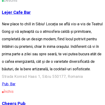
Deschis
Lejer Cafe Bar
New place to chill in Sibiu! Locația se află vis-a-vis de Teatrul
Gong și vă așteaptă cu o atmosfera caldă și primitoare,
completată de un design modern, fiind locul potrivit pentru
întâlniri cu prietenii, chiar în inima orașului. Indiferent că vi în
prima parte a zilei sau spre seară, te vei putea bucura atât de
o cafea energizantă, cât și de o varietate diversificată de
băuturi, de la bere artizanală, la cocktail-uri sofisticate.
Strada Konrad Haas 1, Sibiu 550177, Romania
Pub, Bar
Închis
Cheers Pub