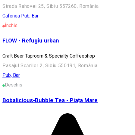
Strada Rahovei 25, Sibiu 557260, România
Cafenea
Pub, Bar
Închis
FLOW - Refugiu urban
Craft Beer Taproom & Specialty Coffeeshop
Pasajul Scărilor 2, Sibiu 550191, România
Pub, Bar
Deschis
Bobalicious-Bubble Tea - Piața Mare