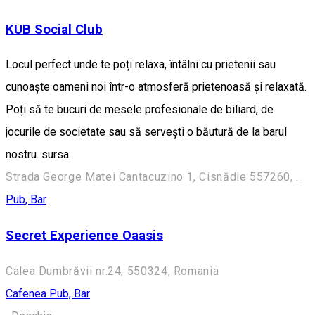
KUB Social Club
Locul perfect unde te poți relaxa, întâlni cu prietenii sau
cunoaște oameni noi într-o atmosferă prietenoasă și relaxată.
Poți să te bucuri de mesele profesionale de biliard, de
jocurile de societate sau să servești o băutură de la barul
nostru. sursa
Strada George Matei Cantacuzino 1, Cisnădie 557260, Romania
Pub, Bar
Secret Experience Oaasis
Calea Dumbrăvii nr.24, 550324, Romania
Cafenea
Pub, Bar