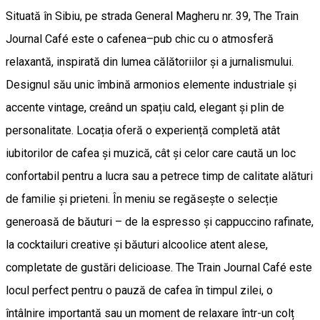
Situată în Sibiu, pe strada General Magheru nr. 39, The Train
Journal Café este o cafenea–pub chic cu o atmosferă
relaxantă, inspirată din lumea călătoriilor și a jurnalismului.
Designul său unic îmbină armonios elemente industriale și
accente vintage, creând un spațiu cald, elegant și plin de
personalitate. Locația oferă o experiență completă atât
iubitorilor de cafea și muzică, cât și celor care caută un loc
confortabil pentru a lucra sau a petrece timp de calitate alături
de familie și prieteni. În meniu se regăsește o selecție
generoasă de băuturi – de la espresso și cappuccino rafinate,
la cocktailuri creative și băuturi alcoolice atent alese,
completate de gustări delicioase. The Train Journal Café este
locul perfect pentru o pauză de cafea în timpul zilei, o
întâlnire importantă sau un moment de relaxare într-un colț