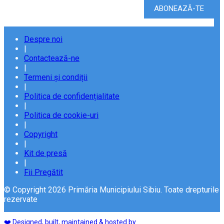
Despre noi
|
Contactează-ne
|
Termeni și condiții
|
Politica de confidențialitate
|
Politica de cookie-uri
|
Copyright
|
Kit de presă
|
Fii Pregătit
© Copyright 2026 Primăria Municipiului Sibiu. Toate drepturile
rezervate
❤️ Designed, built, maintained & hosted by