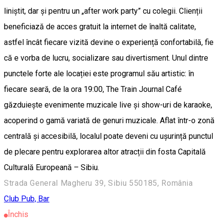
liniștit, dar și pentru un „after work party” cu colegii. Clienții
beneficiază de acces gratuit la internet de înaltă calitate,
astfel încât fiecare vizită devine o experiență confortabilă, fie
că e vorba de lucru, socializare sau divertisment. Unul dintre
punctele forte ale locației este programul său artistic: în
fiecare seară, de la ora 19:00, The Train Journal Café
găzduiește evenimente muzicale live și show-uri de karaoke,
acoperind o gamă variată de genuri muzicale. Aflat într-o zonă
centrală și accesibilă, localul poate deveni cu ușurință punctul
de plecare pentru explorarea altor atracții din fosta Capitală
Culturală Europeană – Sibiu.
Strada General Magheru 39, Sibiu 550185, România
Club
Pub, Bar
Închis