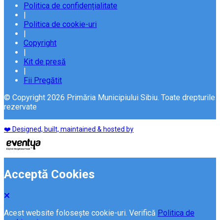
Politica de confidențialitate
|
Politica de cookie-uri
|
Copyright
|
Kit de presă
|
Fii Pregătit
© Copyright 2026 Primăria Municipiului Sibiu. Toate drepturile
rezervate
❤️ Designed, built, maintained & hosted by
Acceptă Cookies
Acest website folosește cookie-uri. Verifică
Politica de