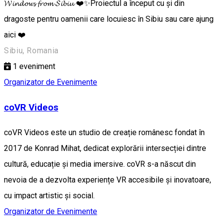
𝓦𝓲𝓷𝓭𝓸𝔀𝓼 𝓯𝓻𝓸𝓶 𝓢𝓲𝓫𝓲𝓾 ❤️✨Proiectul a început cu și din
dragoste pentru oamenii care locuiesc în Sibiu sau care ajung
aici ❤️
Sibiu, Romania
1
eveniment
Organizator de Evenimente
coVR Videos
coVR Videos este un studio de creație românesc fondat în
2017 de Konrad Mihat, dedicat explorării intersecției dintre
cultură, educație și media imersive. coVR s-a născut din
nevoia de a dezvolta experiențe VR accesibile și inovatoare,
cu impact artistic și social.
Organizator de Evenimente