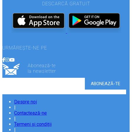
DESCARCĂ GRATUIT
URMĂREȘTE-NE PE
Abonează-te
la newsletter
Despre noi
|
Contactează-ne
|
Termeni și condiții
|