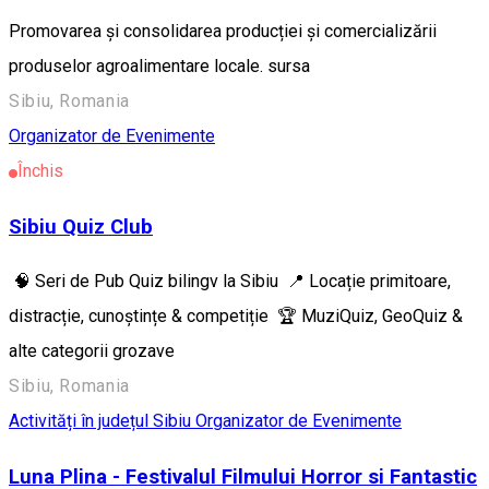
Promovarea și consolidarea producției și comercializării
produselor agroalimentare locale. sursa
Sibiu, Romania
Organizator de Evenimente
Închis
Sibiu Quiz Club
🧠 Seri de Pub Quiz bilingv la Sibiu 📍 Locație primitoare,
distracție, cunoștințe & competiție 🏆 MuziQuiz, GeoQuiz &
alte categorii grozave
Sibiu, Romania
Activități în județul Sibiu
Organizator de Evenimente
Luna Plina - Festivalul Filmului Horror si Fantastic