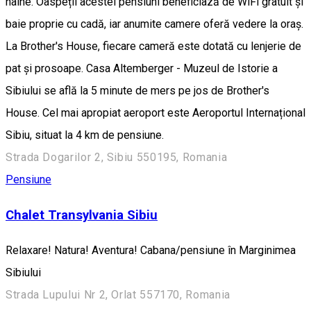
haine. Oaspeții acestei pensiuni beneficiază de WiFi gratuit și
baie proprie cu cadă, iar anumite camere oferă vedere la oraș.
La Brother's House, fiecare cameră este dotată cu lenjerie de
pat și prosoape. Casa Altemberger - Muzeul de Istorie a
Sibiului se află la 5 minute de mers pe jos de Brother's
House. Cel mai apropiat aeroport este Aeroportul Internațional
Sibiu, situat la 4 km de pensiune.
Strada Dogarilor 2, Sibiu 550195, Romania
Pensiune
Chalet Transylvania Sibiu
Relaxare! Natura! Aventura! Cabana/pensiune în Marginimea
Sibiului
Strada Lupului Nr 2, Orlat 557170, Romania