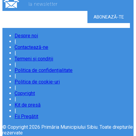
la newsletter
Despre noi
|
Contactează-ne
|
Termeni și condiții
|
Politica de confidențialitate
|
Politica de cookie-uri
|
Copyright
|
Kit de presă
|
Fii Pregătit
© Copyright 2026 Primăria Municipiului Sibiu. Toate drepturile
rezervate