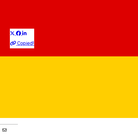
Pensiune
Distribuie
Copied!
Strada Măsarilor 1, Sibiu
Hartă
0040269243924
•
0040749400738
Deutsch