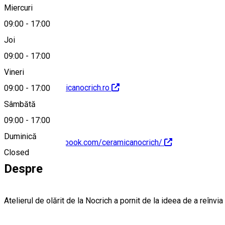
Miercuri
09:00
-
17:00
nocrich@scout.ro
Joi
09:00
-
17:00
Vineri
http://www.ceramicanocrich.ro
09:00
-
17:00
Sâmbătă
09:00
-
17:00
Duminică
https://www.facebook.com/ceramicanocrich/
Closed
Despre
Atelierul de olărit de la Nocrich a pornit de la ideea de a reîn