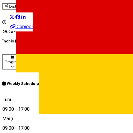
Distribuie
Copied!
09:00 - 17:00
Închis
Opens at
09:00
Program
Weekly Schedule
strada Principala nr 208, Nocrich, Romania, 557165
Luni
09:00
-
17:00
Deutsch
Marți
Hartă
09:00
-
17:00