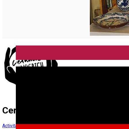
English
Ceramica de Nocrich, Scout
Activități în județul Sibiu
Artizan
Județul Sibiu
Organizator de E