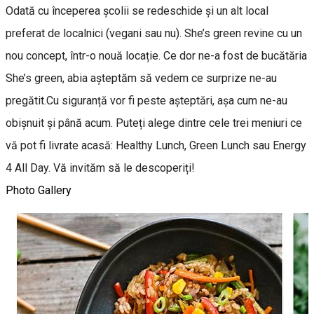
Odată cu începerea școlii se redeschide și un alt local
preferat de localnici (vegani sau nu). She’s green revine cu un
nou concept, într-o nouă locație. Ce dor ne-a fost de bucătăria
She’s green, abia așteptăm să vedem ce surprize ne-au
pregătit.Cu siguranță vor fi peste așteptări, așa cum ne-au
obișnuit și până acum. Puteți alege dintre cele trei meniuri ce
vă pot fi livrate acasă: Healthy Lunch, Green Lunch sau Energy
4 All Day. Vă invităm să le descoperiți!
Photo Gallery