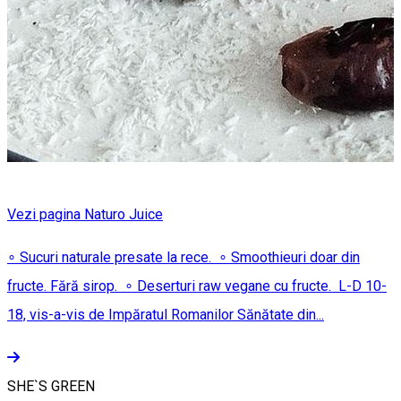
Vezi pagina Naturo Juice
∘ Sucuri naturale presate la rece. ∘ Smoothieuri doar din
fructe. Fără sirop. ∘ Deserturi raw vegane cu fructe. L-D 10-
18, vis-a-vis de Impăratul Romanilor Sănătate din...
SHE`S GREEN