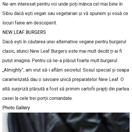
Ne-am interesat pentru voi unde poți mânca cel mai bine în
Sibiu dacă ești vegan sau vegetarian și vă spunem și vouă ce
locuri faine am descoperit.
NEW LEAF BURGERS
Dacă ești în căutarea unei alternative vegane pentru burgerul
clasic, atunci New Leaf Burgers este mai mult decât ți-ai fi
putut imagina. Pentru că ne-a plăcut foarte mult burgerul
„Almighty”, am vrut să-i aflăm secretul. Sosul special și ceapa
caramelizată dau o savoare unică preparatelor New Leaf. O
altă surpriză plăcută a fost să primim cartofii prajiți din partea
casei la cele trei porții comandate.
Photo Gallery