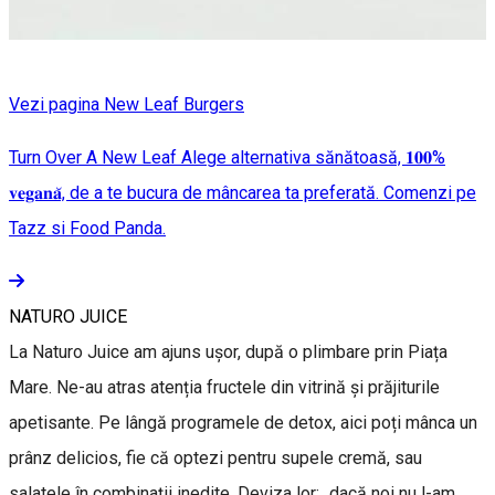
Vezi pagina New Leaf Burgers
Turn Over A New Leaf Alege alternativa sănătoasă, 𝟏𝟎𝟎%
𝐯𝐞𝐠𝐚𝐧𝐚̆, de a te bucura de mâncarea ta preferată. Comenzi pe
Tazz si Food Panda.
NATURO JUICE
La Naturo Juice am ajuns ușor, după o plimbare prin Piața
Mare. Ne-au atras atenția fructele din vitrină și prăjiturile
apetisante. Pe lângă programele de detox, aici poți mânca un
prânz delicios, fie că optezi pentru supele cremă, sau
salatele în combinații inedite. Deviza lor: „dacă noi nu l-am