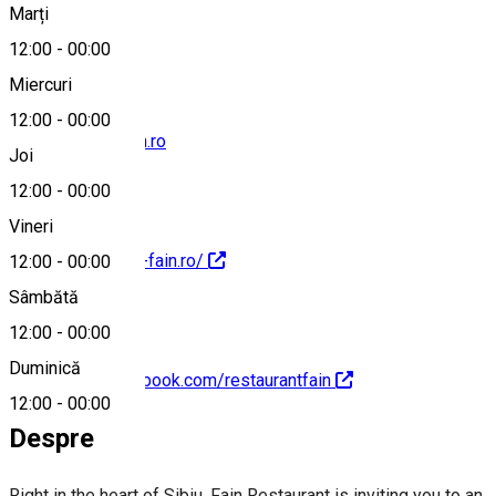
Marți
Hartă
12:00
-
00:00
Miercuri
12:00
-
00:00
office@super-fain.ro
Joi
12:00
-
00:00
Vineri
http://www.super-fain.ro/
12:00
-
00:00
Sâmbătă
12:00
-
00:00
Duminică
https://www.facebook.com/restaurantfain
12:00
-
00:00
Despre
Right in the heart of Sibiu, Fain Restaurant is inviting you to an