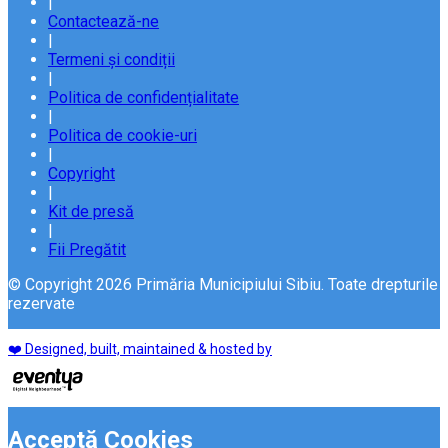
|
Contactează-ne
|
Termeni și condiții
|
Politica de confidențialitate
|
Politica de cookie-uri
|
Copyright
|
Kit de presă
|
Fii Pregătit
© Copyright 2026 Primăria Municipiului Sibiu. Toate drepturile
rezervate
❤️ Designed, built, maintained & hosted by
Acceptă Cookies