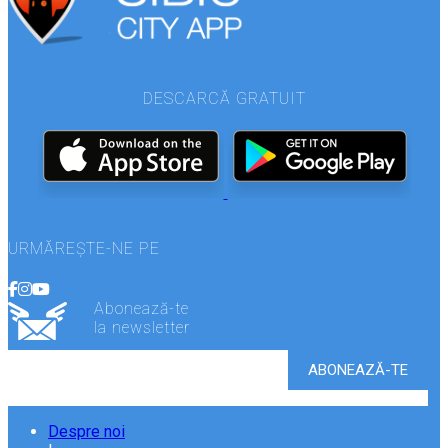
DESCARCĂ GRATUIT
URMĂREȘTE-NE PE
Abonează-te
la newsletter
Despre noi