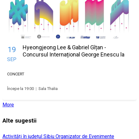
Hyeongjeong Lee & Gabriel Gîțan -
19
Concursul Internațional George Enescu la
SEP
Sibiu
CONCERT
Începe la 19:00
|
Sala Thalia
More
Alte sugestii
Activități în județul Sibiu
Organizator de Evenimente