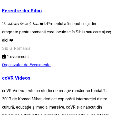
Ferestre din Sibiu
𝓦𝓲𝓷𝓭𝓸𝔀𝓼 𝓯𝓻𝓸𝓶 𝓢𝓲𝓫𝓲𝓾 ❤️✨Proiectul a început cu și din
dragoste pentru oamenii care locuiesc în Sibiu sau care ajung
aici ❤️
Sibiu, Romania
1
eveniment
Organizator de Evenimente
coVR Videos
coVR Videos este un studio de creație românesc fondat în
2017 de Konrad Mihat, dedicat explorării intersecției dintre
cultură, educație și media imersive. coVR s-a născut din