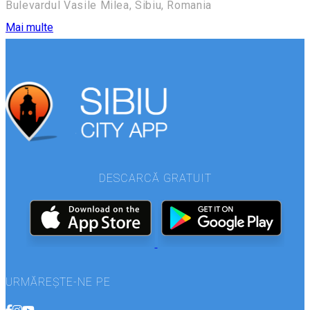
Bulevardul Vasile Milea, Sibiu, Romania
Mai multe
DESCARCĂ GRATUIT
URMĂREȘTE-NE PE