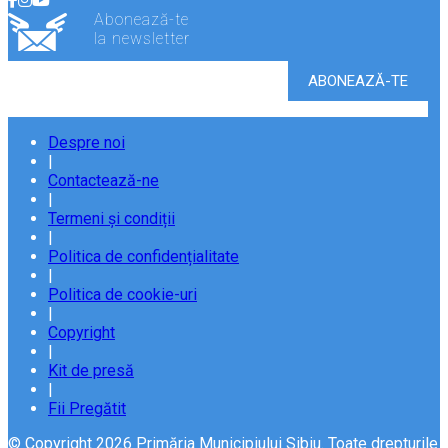
Abonează-te
la newsletter
Despre noi
|
Contactează-ne
|
Termeni și condiții
|
Politica de confidențialitate
|
Politica de cookie-uri
|
Copyright
|
Kit de presă
|
Fii Pregătit
© Copyright 2026 Primăria Municipiului Sibiu. Toate drepturile