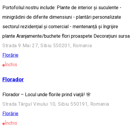
Portofoliul nostru include: Plante de interior și suculente -
minigrădini de diferite dimensiuni - plantări personalizate
sectorul rezidențial și comercial - mentenanță și îngrijire
plante Aranjamente/buchete flori proaspete Decorațiuni sursa
Strada 9 Mai 27, Sibiu 550201, Romania
Florărie
Închis
Florador
Florador – Locul unde florile prind viață! 🌸
Strada Târgul Vinului 10, Sibiu 550191, Romania
Florărie
Închis