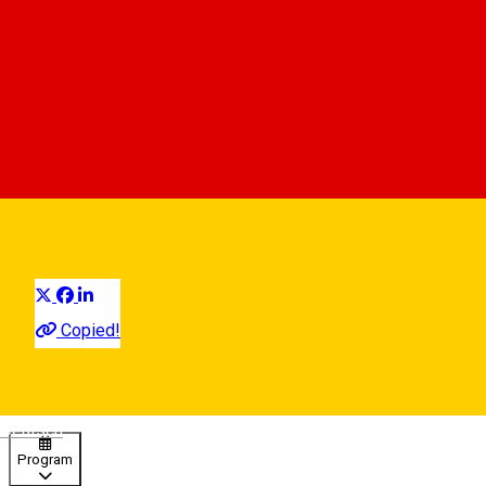
Frentz Brunch Cafe
Cafenea
Restaurant
Distribuie
Copied!
08:00 - 16:00
Deschis
Deutsch
Program