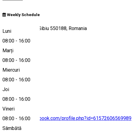
Weekly Schedule
Strada Ocnei 25, Sibiu 550188, Romania
Luni
08:00
-
16:00
Marți
Hartă
08:00
-
16:00
Miercuri
08:00
-
16:00
0744810348
Joi
08:00
-
16:00
Vineri
https://www.facebook.com/profile.php?id=61572606569989
08:00
-
16:00
Sâmbătă