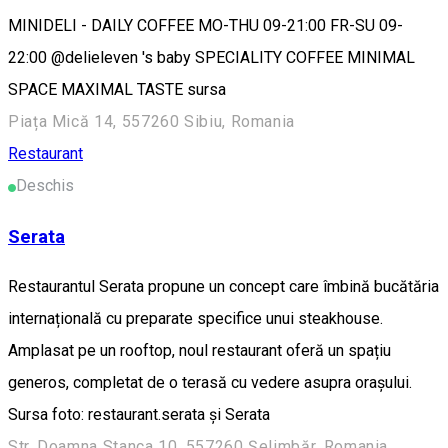
MINIDELI - DAILY COFFEE MO-THU 09-21:00 FR-SU 09-
22:00 @delieleven 's baby SPECIALITY COFFEE MINIMAL
SPACE MAXIMAL TASTE sursa
Piața Mică 14, 557260 Sibiu, Romania
Restaurant
Deschis
Serata
Restaurantul Serata propune un concept care îmbină bucătăria
internațională cu preparate specifice unui steakhouse.
Amplasat pe un rooftop, noul restaurant oferă un spațiu
generos, completat de o terasă cu vedere asupra orașului.
Sursa foto: restaurant.serata și Serata
Str. Doamna Stanca 10, 557260 Șelimbăr, Romania