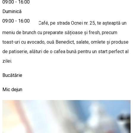
09:00
-
16:00
Despre
Duminică
09:00
-
16:00
La Frentz Brunch Café, pe strada Ocnei nr. 25, te așteaptă un
meniu de brunch cu preparate sățioase și fresh, precum
toast-uri cu avocado, ouă Benedict, salate, omlete și produse
de patiserie, alături de o cafea bună pentru un start perfect al
zilei.
Bucătărie
Mic dejun