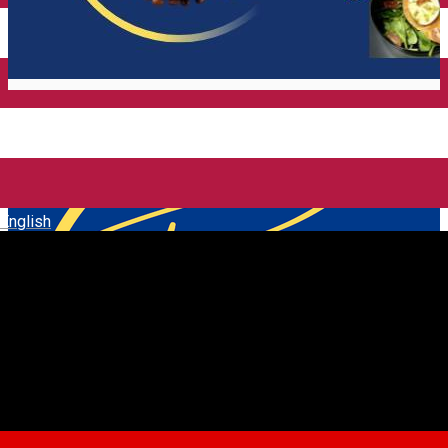
English