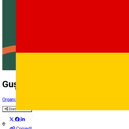
Gușterița Trail Run
Organizator de Evenimente
Distribuie
Deutsch
Copied!