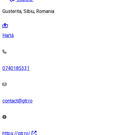
Gusterita, Sibiu, Romania
Hartă
0740185331
contact@gtr.ro
https://gtr.ro/