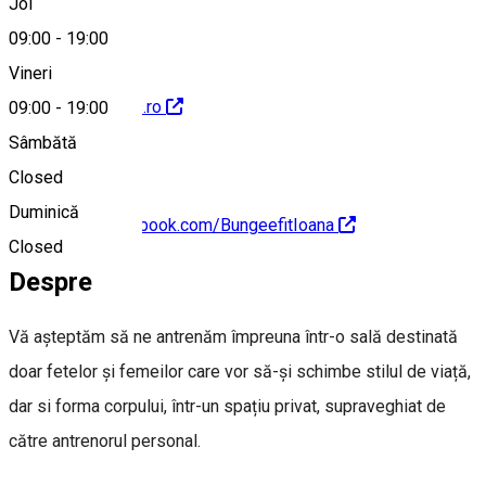
Joi
09:00
-
19:00
Vineri
https://nixifitness.ro
09:00
-
19:00
Sâmbătă
Closed
Duminică
https://www.facebook.com/BungeefitIoana
Closed
Despre
Vă așteptăm să ne antrenăm împreuna într-o sală destinată
doar fetelor și femeilor care vor să-și schimbe stilul de viață,
dar si forma corpului, într-un spațiu privat, supraveghiat de
către antrenorul personal.