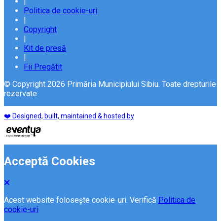
|
Politica de cookie-uri
|
Copyright
|
Kit de presă
|
Fii Pregătit
© Copyright 2026 Primăria Municipiului Sibiu. Toate drepturile
rezervate
❤️ Designed, built, maintained & hosted by
Acceptă Cookies
Acest website folosește cookie-uri. Verifică
Politica de
cookie-uri