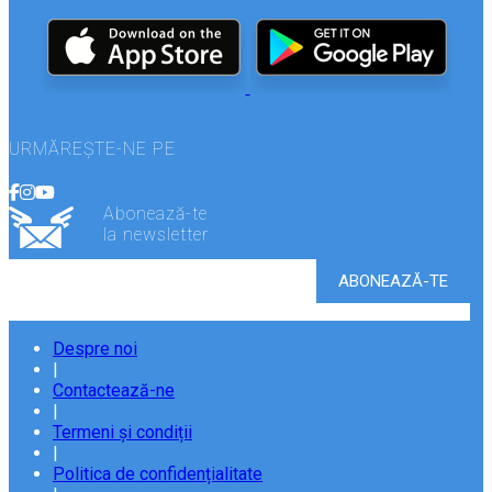
URMĂREȘTE-NE PE
Abonează-te
la newsletter
Despre noi
|
Contactează-ne
|
Termeni și condiții
|
Politica de confidențialitate