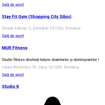
Sală de sport
Stay Fit Gym (Shopping City Sibiu)
Strada Sibiului 5, Șelimbăr 557260, Romania
Sală de sport
MUR Fitness
Studio fitness destinat tuturor doamnelor și domnișoarelor !
Calea Dumbrăvii 76, Sibiu 557260, Romania
Sală de sport
Studio K