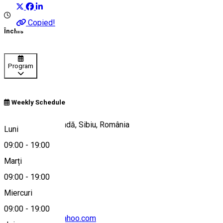
Copied!
Închis
Program
Weekly Schedule
Strada Henri Coandă, Sibiu, România
Luni
09:00
-
19:00
Marți
Hartă
09:00
-
19:00
Miercuri
09:00
-
19:00
novacioana42@yahoo.com