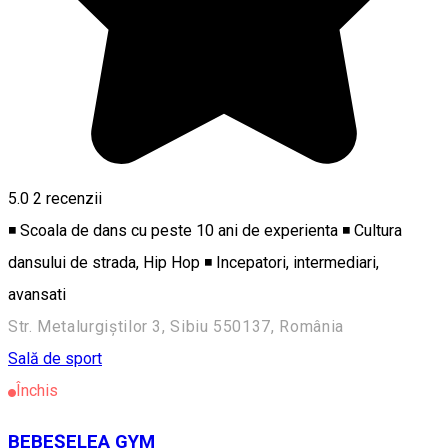
5.0
2
recenzii
◾ Scoala de dans cu peste 10 ani de experienta ◾ Cultura
dansului de strada, Hip Hop ◾ Incepatori, intermediari,
avansati
Str. Metalurgiștilor 3, Sibiu 550137, România
Sală de sport
Închis
BEBEȘELEA GYM