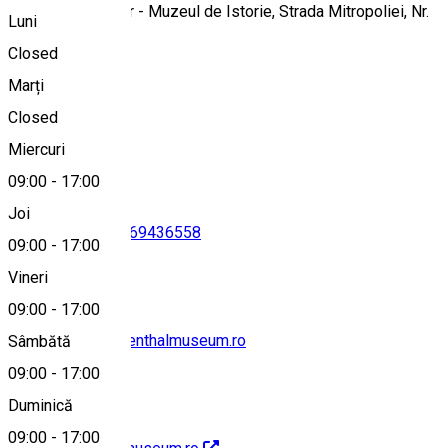
Casa Altemberger - Muzeul de Istorie, Strada Mitropoliei, Nr.
Luni
2, Sibiu, România
Closed
Marți
Closed
Hartă
Miercuri
09:00
-
17:00
Joi
0269217691
•
0269436558
09:00
-
17:00
Vineri
09:00
-
17:00
secretariat@brukenthalmuseum.ro
Sâmbătă
09:00
-
17:00
Duminică
09:00
-
17:00