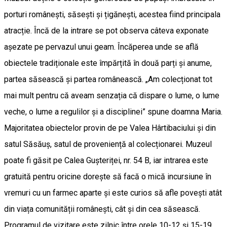
porturi românești, săsești și țigănești, acestea fiind principala
atracție. Încă de la intrare se pot observa câteva exponate
așezate pe pervazul unui geam. Încăperea unde se află
obiectele tradiționale este împărțită în două parți și anume,
partea săsească și partea românească. „Am colecționat tot
mai mult pentru că aveam senzația că dispare o lume, o lume
veche, o lume a regulilor și a disciplinei” spune doamna Maria.
Majoritatea obiectelor provin de pe Valea Hârtibaciului și din
satul Săsăuș, satul de proveniență al colecționarei. Muzeul
poate fi găsit pe Calea Gușteriței, nr. 54 B, iar intrarea este
gratuită pentru oricine dorește să facă o mică incursiune în
vremuri cu un farmec aparte și este curios să afle povești atât
din viața comunității românești, cât și din cea săsească.
Programul de vizitare este zilnic între orele 10-12 și 15-19,