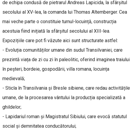
de echipa condusă de pietrarul Andreas Lapicida, la sfârșitul
secolului al XV-lea, la comanda lui Thomas Altemberger. Cea
mai veche parte o constituie turnul-locuință, construcția
acestuia fiind inițiată la sfârșitul secolului al XIII-lea.
Expozițiile care pot fi văzute aici sunt structurate astfel:
- Evoluția comunităților umane din sudul Transilvaniei, care
prezintă viața de zi cu zi în paleolitic, oferind imaginea traiului
în peșteri, bordeie, gospodării, villa romana, locuința
medievală;
- Sticla în Transilvania și Bresle sibiene, care redau activitățile
umane, de la procesarea vântului la producția specializată a
ghildelor;
- Lapidariul roman și Magistratul Sibiului, care evocă statutul
social și demnitatea conducătorului;