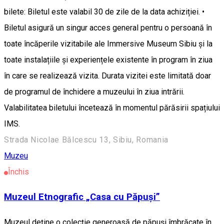
bilete: Biletul este valabil 30 de zile de la data achiziției. •
Biletul asigură un singur acces general pentru o persoană în
toate încăperile vizitabile ale Immersive Museum Sibiu și la
toate instalațiile și experiențele existente în program în ziua
în care se realizează vizita. Durata vizitei este limitată doar
de programul de închidere a muzeului în ziua intrării.
Valabilitatea biletului încetează în momentul părăsirii spațiului
IMS.
Strada Nicolae Bălcescu 13, Sibiu, Romania
Muzeu
Închis
Muzeul Etnografic „Casa cu Păpuși”
Muzeul deține o colecție generoasă de păpuși îmbrăcate în