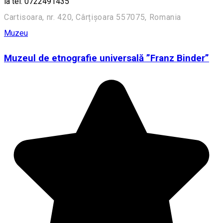
la tel. 0722491435
Cartisoara, nr. 420, Cârțișoara 557075, Romania
Muzeu
Muzeul de etnografie universală ”Franz Binder”