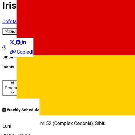
Iris
Cofetarie
Distribuie
Copied!
08:00 - 21:00
Închis
Program
Weekly Schedule
Deutsch
Str. Nicolae Iorga, nr. 52 (Complex Cedonia), Sibiu
Luni