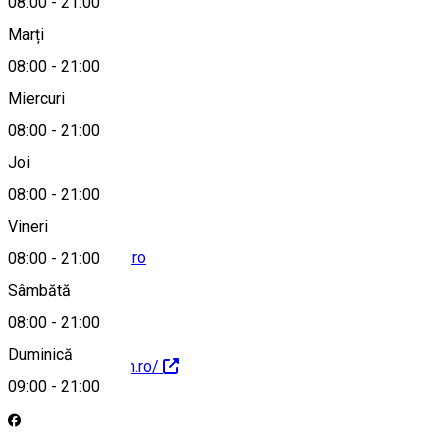
08:00
-
21:00
Marți
Hartă
08:00
-
21:00
Miercuri
08:00
-
21:00
+40751231262
Joi
08:00
-
21:00
Vineri
comenzi@misam.ro
08:00
-
21:00
Sâmbătă
08:00
-
21:00
Duminică
http://www.misam.ro/
09:00
-
21:00