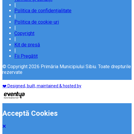
|
Politica de confidențialitate
|
Politica de cookie-uri
|
Copyright
|
Kit de presă
|
Fii Pregătit
© Copyright 2026 Primăria Municipiului Sibiu. Toate drepturile
rezervate
❤️ Designed, built, maintained & hosted by
Acceptă Cookies