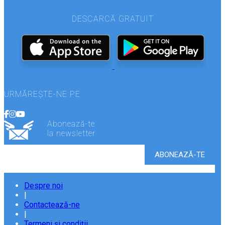
DESCARCĂ GRATUIT
URMĂREȘTE-NE PE
Abonează-te
la newsletter
Despre noi
|
Contactează-ne
|
Termeni și condiții