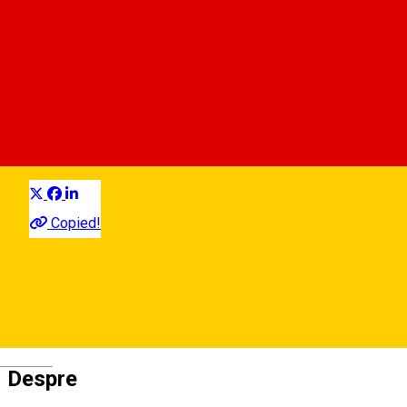
Rastel pentru 13 biciclete *
str. Târgul Vinului - parc
Rastel pentru biciclete
Distribuie
Copied!
Strada Târgul Vinului, Sibiu, Romania
Hartă
Deutsch
Despre