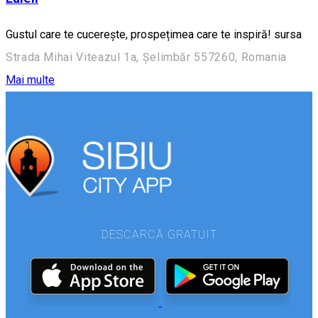
Gustul care te cucerește, prospețimea care te inspiră! sursa
Strada Mihai Viteazul 1a, Șelimbăr 557260, Romania
Mai multe
DESCARCĂ GRATUIT