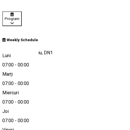
Program
Weekly Schedule
Shopping City Sibiu, DN1
Luni
07:00
-
00:00
Marți
Hartă
07:00
-
00:00
Miercuri
07:00
-
00:00
+40269244356
Joi
07:00
-
00:00
Vineri