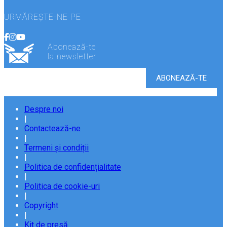
URMĂREȘTE-NE PE
Abonează-te
la newsletter
Despre noi
|
Contactează-ne
|
Termeni și condiții
|
Politica de confidențialitate
|
Politica de cookie-uri
|
Copyright
|
Kit de presă