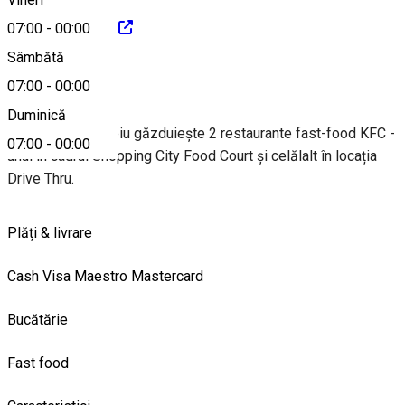
http://www.kfc.ro
07:00
-
00:00
Sâmbătă
Despre
07:00
-
00:00
Duminică
Shopping City Sibiu găzduiește 2 restaurante fast-food KFC -
07:00
-
00:00
unul în cadrul Shopping City Food Court și celălalt în locația
Drive Thru.
Plăți & livrare
Cash
Visa
Maestro
Mastercard
Bucătărie
Fast food