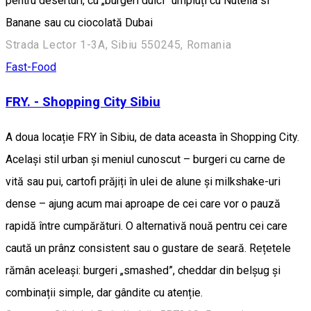
pentru deserturi, cu „burgeri dulci” umpluți cu Nutella si
Banane sau cu ciocolată Dubai
Strada Lector 1-3A, Sibiu 550245, Romania
Fast-Food
FRY. - Shopping City Sibiu
A doua locație FRY în Sibiu, de data aceasta în Shopping City.
Același stil urban și meniul cunoscut – burgeri cu carne de
vită sau pui, cartofi prăjiți în ulei de alune și milkshake-uri
dense – ajung acum mai aproape de cei care vor o pauză
rapidă între cumpărături. O alternativă nouă pentru cei care
caută un prânz consistent sau o gustare de seară. Rețetele
rămân aceleași: burgeri „smashed”, cheddar din belșug și
combinații simple, dar gândite cu atenție.