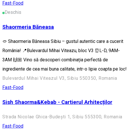
Fast-Food
Deschis
Shaormeria Băneasa
🥙 Shaormeria Băneasa Sibiu – gustul autentic care a cucerit
România! 📍Bulevardul Mihai Viteazu, bloc V3 ⏰L-D, 9AM-
3AM 🙌🏼 Vino să descoperi combinația perfectă de
ingrediente de cea mai buna calitate, intr-o lipie coapta pe loc!
Bulevardul Mihai Viteazul V3, Sibiu 550350, Romania
Fast-Food
Sish Shaorma&Kebab - Cartierul Arhitecților
Strada Nicolae Ghica-Budești 1, Sibiu 555300, Romania
Fast-Food