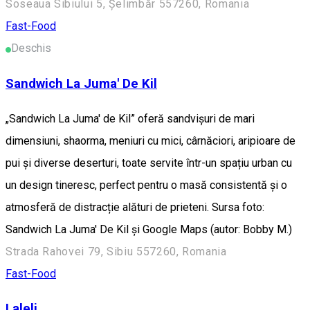
Soseaua Sibiului 5, Șelimbăr 557260, Romania
Fast-Food
Deschis
Sandwich La Juma' De Kil
„Sandwich La Juma' de Kil” oferă sandvișuri de mari
dimensiuni, shaorma, meniuri cu mici, cârnăciori, aripioare de
pui și diverse deserturi, toate servite într-un spațiu urban cu
un design tineresc, perfect pentru o masă consistentă și o
atmosferă de distracție alături de prieteni. Sursa foto:
Sandwich La Juma' De Kil și Google Maps (autor: Bobby M.)
Strada Rahovei 79, Sibiu 557260, Romania
Fast-Food
Laleli