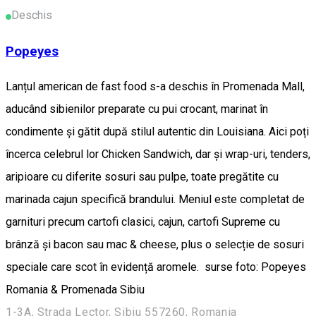
Deschis
Popeyes
Lanțul american de fast food s-a deschis în Promenada Mall,
aducând sibienilor preparate cu pui crocant, marinat în
condimente și gătit după stilul autentic din Louisiana. Aici poți
încerca celebrul lor Chicken Sandwich, dar și wrap-uri, tenders,
aripioare cu diferite sosuri sau pulpe, toate pregătite cu
marinada cajun specifică brandului. Meniul este completat de
garnituri precum cartofi clasici, cajun, cartofi Supreme cu
brânză și bacon sau mac & cheese, plus o selecție de sosuri
speciale care scot în evidență aromele. surse foto: Popeyes
Romania & Promenada Sibiu
1-3A, Strada Lector, Sibiu 557260, Romania