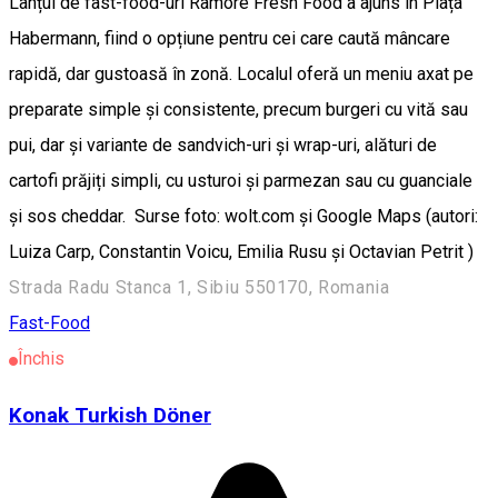
Lanțul de fast-food-uri Ramore Fresh Food a ajuns în Piața
Habermann, fiind o opțiune pentru cei care caută mâncare
rapidă, dar gustoasă în zonă. Localul oferă un meniu axat pe
preparate simple și consistente, precum burgeri cu vită sau
pui, dar și variante de sandvich-uri și wrap-uri, alături de
cartofi prăjiți simpli, cu usturoi și parmezan sau cu guanciale
și sos cheddar. Surse foto: wolt.com și Google Maps (autori:
Luiza Carp, Constantin Voicu, Emilia Rusu și Octavian Petrit )
Strada Radu Stanca 1, Sibiu 550170, Romania
Fast-Food
Închis
Konak Turkish Döner