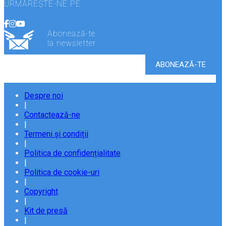
URMĂREȘTE-NE PE
Abonează-te
la newsletter
Despre noi
|
Contactează-ne
|
Termeni și condiții
|
Politica de confidențialitate
|
Politica de cookie-uri
|
Copyright
|
Kit de presă
|