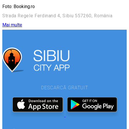
Foto: Booking.ro
Strada Regele Ferdinand 4, Sibiu 557260, România
Mai multe
DESCARCĂ GRATUIT