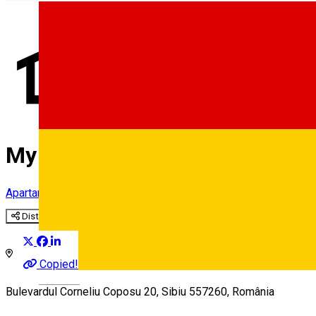
My Place - Butterflies ***
Apartament în regim hotelier
Distribuie
Copied!
Deutsch
Bulevardul Corneliu Coposu 20, Sibiu 557260, România