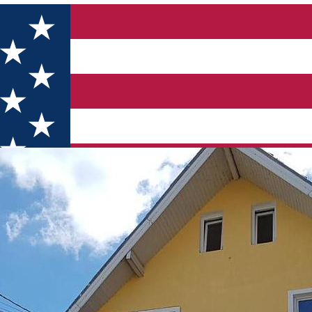
es ***