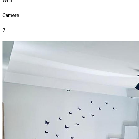
Wi fi
Camere
7