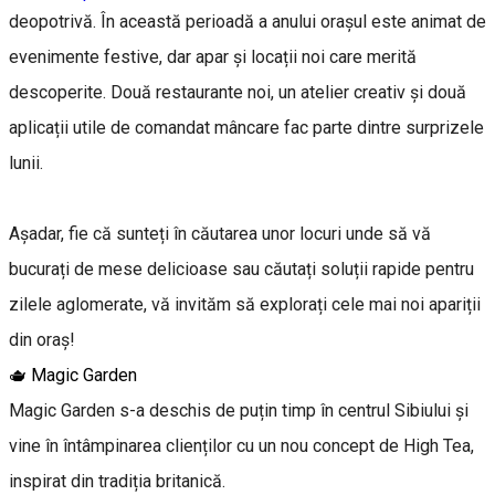
deopotrivă. În această perioadă a anului orașul este animat de
evenimente festive, dar apar și locații noi care merită
descoperite. Două restaurante noi, un atelier creativ și două
aplicații utile de comandat mâncare fac parte dintre surprizele
lunii.
Așadar, fie că sunteți în căutarea unor locuri unde să vă
bucurați de mese delicioase sau căutați soluții rapide pentru
zilele aglomerate, vă invităm să explorați cele mai noi apariții
din oraș!
🫖 Magic Garden
Magic Garden s-a deschis de puțin timp în centrul Sibiului și
vine în întâmpinarea clienților cu un nou concept de High Tea,
inspirat din tradiția britanică.