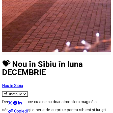
💝 Nou în Sibiu în luna
DECEMBRIE
Nou în Sibiu
Distribuie
Decembrie aduce cu sine nu doar atmosfera magică a
sărbătorilor, ci și o serie de surprize pentru sibieni și turiști
Copied!